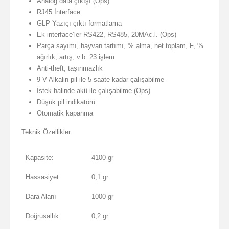
Analog data çıkışı (Ops)
RJ45 İnterface
GLP Yazıçı çıktı formatlama
Ek interface’ler RS422, RS485, 20MAc.l. (Ops)
Parça sayımı, hayvan tartımı, % alma, net toplam, F, %
ağırlık, artış, v.b. 23 işlem
Anti-theft, taşınmazlık
9 V Alkalin pil ile 5 saate kadar çalışabilme
İstek halinde akü ile çalışabilme (Ops)
Düşük pil indikatörü
Otomatik kapanma
Teknik Özellikler
Kapasite:
4100 gr
Hassasiyet:
0,1 gr
Dara Alanı
1000 gr
Doğrusallık:
0,2 gr