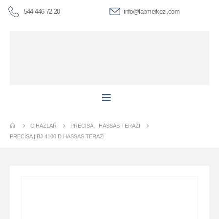
544 446 72 20
info@labmerkezi.com
CIHAZLAR
PRECISA
,
HASSAS TERAZI
PRECİSA | BJ 4100 D HASSAS TERAZI