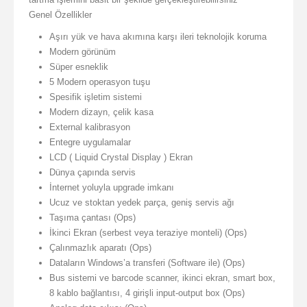
Genel Özellikler
Aşırı yük ve hava akımına karşı ileri teknolojik koruma
Modern görünüm
Süper esneklik
5 Modern operasyon tuşu
Spesifik işletim sistemi
Modern dizayn, çelik kasa
External kalibrasyon
Entegre uygulamalar
LCD ( Liquid Crystal Display ) Ekran
Dünya çapında servis
İnternet yoluyla upgrade imkanı
Ucuz ve stoktan yedek parça, geniş servis ağı
Taşıma çantası (Ops)
İkinci Ekran (serbest veya teraziye monteli) (Ops)
Çalınmazlık aparatı (Ops)
Dataların Windows’a transferi (Software ile) (Ops)
Bus sistemi ve barcode scanner, ikinci ekran, smart box,
8 kablo bağlantısı, 4 girişli input-output box (Ops)