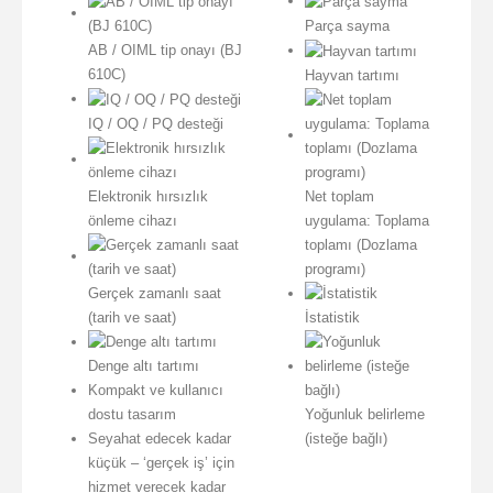
Parça sayma
AB / OIML tip onayı (BJ
610C)
Hayvan tartımı
IQ / OQ / PQ desteği
Elektronik hırsızlık
Net toplam
önleme cihazı
uygulama: Toplama
toplamı (Dozlama
programı)
Gerçek zamanlı saat
(tarih ve saat)
İstatistik
Denge altı tartımı
Kompakt ve kullanıcı
dostu tasarım
Yoğunluk belirleme
Seyahat edecek kadar
(isteğe bağlı)
küçük – ‘gerçek iş’ için
hizmet verecek kadar