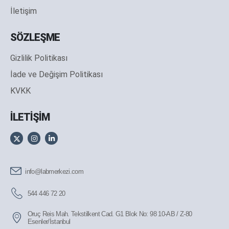
İletişim
SÖZLEŞME
Gizlilik Politikası
İade ve Değişim Politikası
KVKK
İLETİŞİM
info@labmerkezi.com
544 446 72 20
Oruç Reis Mah. Tekstilkent Cad. G1 Blok No: 98 10-AB / Z-80
Esenler/İstanbul