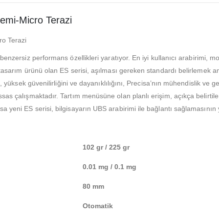
mi-Micro Terazi
o Terazi
benzersiz performans özellikleri yaratıyor. En iyi kullanıcı arabirimi, m
 tasarım ürünü olan ES serisi, aşılması gereken standardı belirlemek ama
i, yüksek güvenilirliğini ve dayanıklılığını, Precisa’nın mühendislik ve 
ssas çalışmaktadır. Tartım menüsüne olan planlı erişim, açıkça belirti
 yeni ES serisi, bilgisayarın UBS arabirimi ile bağlantı sağlamasının y
102 gr / 225 gr
0.01 mg / 0.1 mg
80 mm
Otomatik