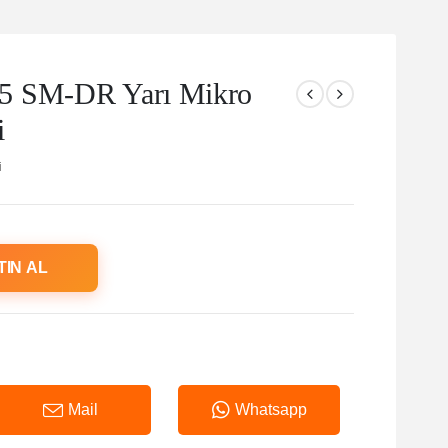
5 SM-DR Yarı Mikro
i
i
TIN AL
Mail
Whatsapp