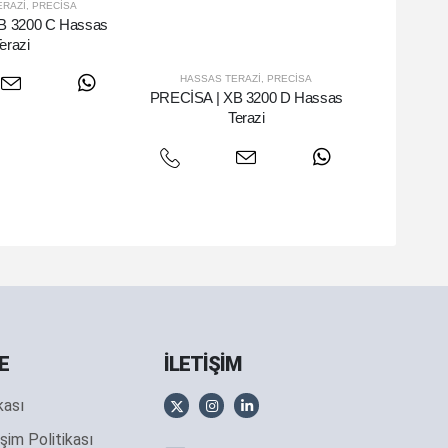
ERAZI
,
PRECISA
B 3200 C Hassas
erazi
HASSAS TERAZI
,
PRECISA
PRECİSA | XB 3200 D Hassas
Terazi
E
İLETİŞİM
ikası
şim Politikası