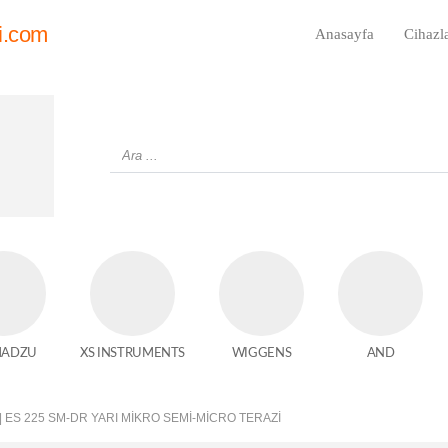
i.com
Anasayfa
Cihazl
MADZU
XS INSTRUMENTS
WIGGENS
AND
| ES 225 SM-DR YARI MIKRO SEMI-MICRO TERAZI