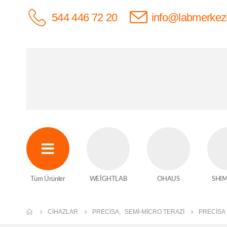
544 446 72 20
info@labmerkez
Tüm Ürünler
WEİGHTLAB
OHAUS
SHI
CIHAZLAR
PRECISA
,
SEMI-MICRO TERAZI
PRECİSA 