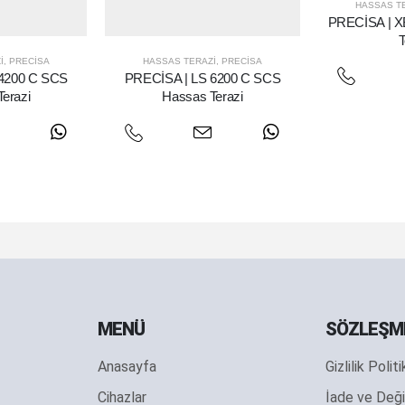
HASSAS T
PRECİSA | X
T
I
,
PRECISA
HASSAS TERAZI
,
PRECISA
 4200 C SCS
PRECİSA | LS 6200 C SCS
erazi
Hassas Terazi
MENÜ
SÖZLEŞM
Anasayfa
Gizlilik Polit
Cihazlar
İade ve Deği