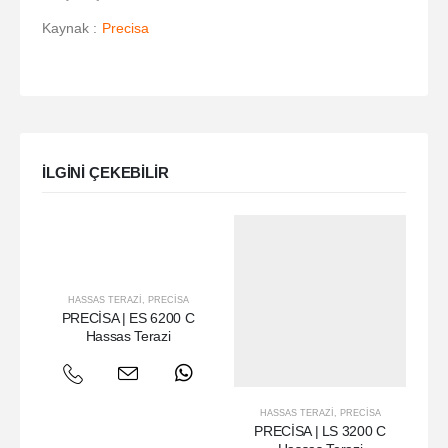
Kaynak :
Precisa
ILGINI ÇEKEBILIR
HASSAS TERAZI
,
PRECISA
PRECİSA | ES 6200 C
Hassas Terazi
HASSAS TERAZI
,
PRECISA
PRECİSA | LS 3200 C
PR