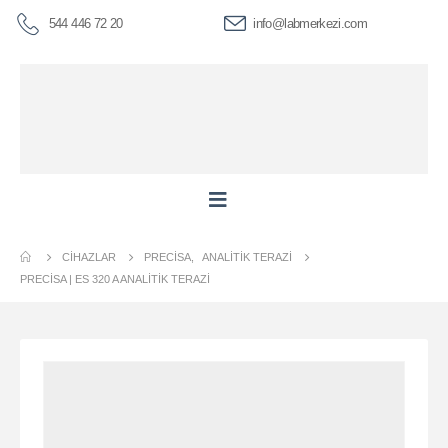
544 446 72 20
info@labmerkezi.com
CIHAZLAR
PRECISA
,
ANALITIK TERAZI
PRECİSA | ES 320 A ANALITIK TERAZI