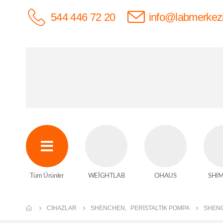
544 446 72 20
info@labmerkez
Tüm Ürünler
WEİGHTLAB
OHAUS
SHI
CIHAZLAR
SHENCHEN
,
PERISTALTIK POMPA
SHENC