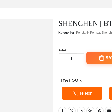
SHENCHEN | BT60
Kategoriler:
Peristaltik Pompa
,
Shench
Adet:
SA
FİYAT SOR
Telefon