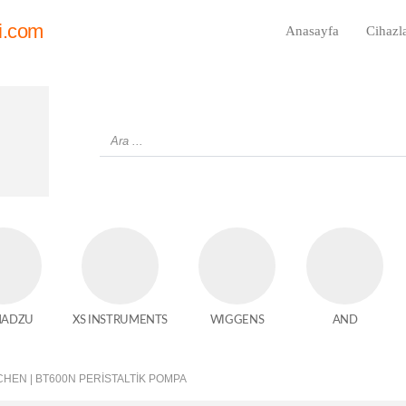
i.com
Anasayfa
Cihazl
MADZU
XS INSTRUMENTS
WIGGENS
AND
HEN | BT600N PERISTALTIK POMPA