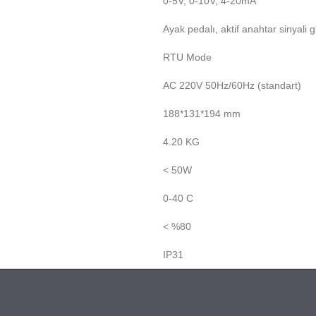
0-5V, 0-10V, 4-20mA
Ayak pedalı, aktif anahtar sinyali g
RTU Mode
AC 220V 50Hz/60Hz (standart)
188*131*194 mm
4.20 KG
< 50W
0-40 C
< %80
IP31