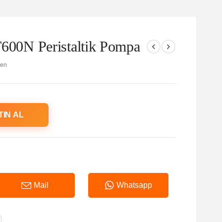
0N Peristaltik Pompa
en
TIN AL
Mail
Whatsapp