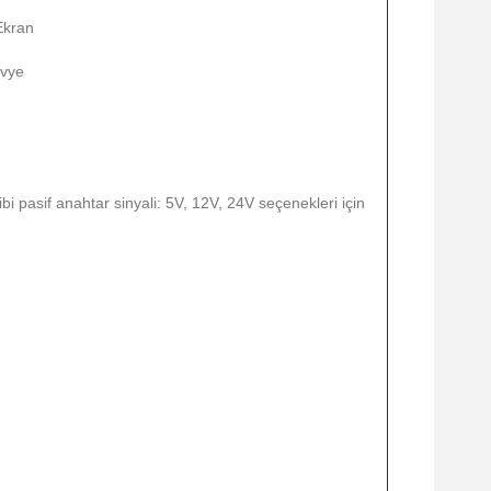
Ekran
avye
ibi pasif anahtar sinyali: 5V, 12V, 24V seçenekleri için