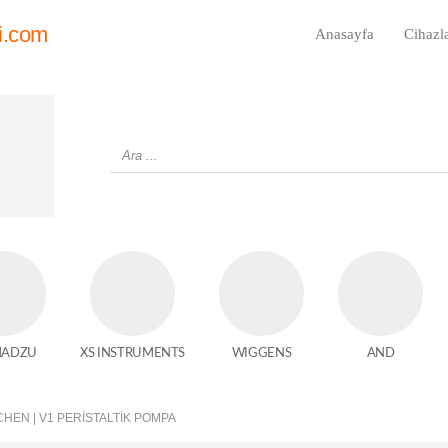
i.com
Anasayfa
Cihazl
MADZU
XS INSTRUMENTS
WIGGENS
AND
HEN | V1 PERISTALTIK POMPA