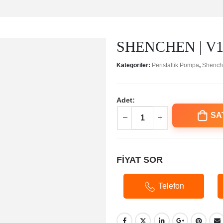
SHENCHEN | V1 P
Kategoriler:
Peristaltik Pompa
,
Shench
Adet:
SA
FİYAT SOR
Telefon