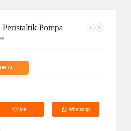
eristaltik Pompa
en
TIN AL
Mail
Whatsapp