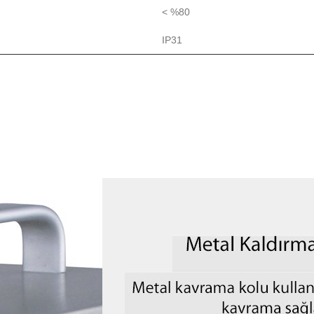
< %80
IP31