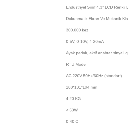
Endüstriyel Sınıf 4.3’’ LCD Renkli 
Dokunmatik Ekran Ve Mekanik Kl
300.000 kez
0-5V, 0-10V, 4-20mA
Ayak pedalı, aktif anahtar sinyali g
RTU Mode
AC 220V 50Hz/60Hz (standart)
188*131*194 mm
4.20 KG
< 50W
0-40 C