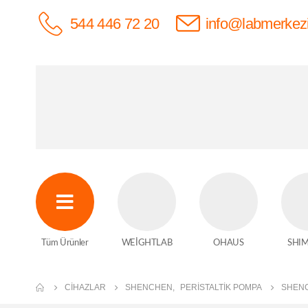
544 446 72 20
info@labmerkez
Tüm Ürünler
WEİGHTLAB
OHAUS
SHI
CIHAZLAR
SHENCHEN
,
PERISTALTIK POMPA
SHENC