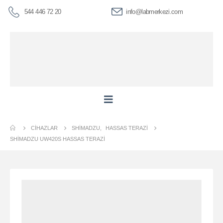
544 446 72 20
info@labmerkezi.com
CIHAZLAR
SHIMADZU
,
HASSAS TERAZI
SHİMADZU UW420S HASSAS TERAZI