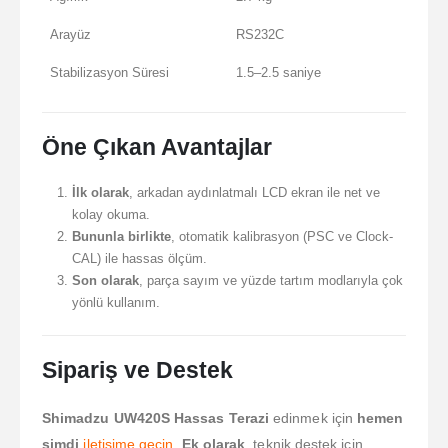
Arayüz
RS232C
Stabilizasyon Süresi
1.5–2.5 saniye
Öne Çıkan Avantajlar
İlk olarak
, arkadan aydınlatmalı LCD ekran ile net ve
kolay okuma.
Bununla birlikte
, otomatik kalibrasyon (PSC ve Clock-
CAL) ile hassas ölçüm.
Son olarak
, parça sayım ve yüzde tartım modlarıyla çok
yönlü kullanım.
Sipariş ve Destek
Shimadzu UW420S Hassas Terazi
edinmek için
hemen
şimdi
iletişime geçin
.
Ek olarak
, teknik destek için