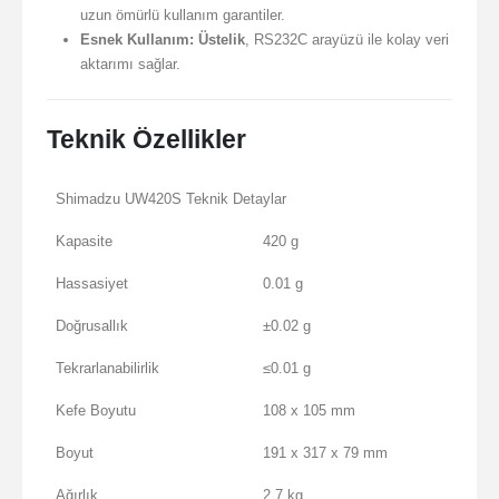
uzun ömürlü kullanım garantiler.
Esnek Kullanım:
Üstelik
, RS232C arayüzü ile kolay veri
aktarımı sağlar.
Teknik Özellikler
Shimadzu UW420S Teknik Detaylar
Kapasite
420 g
Hassasiyet
0.01 g
Doğrusallık
±0.02 g
Tekrarlanabilirlik
≤0.01 g
Kefe Boyutu
108 x 105 mm
Boyut
191 x 317 x 79 mm
Ağırlık
2.7 kg