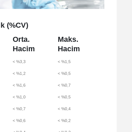
lik (%CV)
Orta.
Maks.
Hacim
Hacim
< %3,3
< %1,5
< %1,2
< %0,5
< %1,6
< %0,7
< %1,0
< %0,5
< %0,7
< %0,4
< %0,6
< %0,2