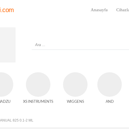
i.com
Anasayfa
Cihazl
MADZU
XS INSTRUMENTS
WIGGENS
AND
NUAL 825 0.1-2 ΜL