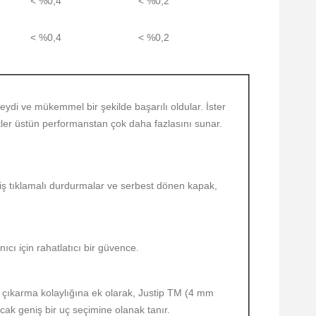
< %0,4
< %0,2
< %0,4
< %0,2
ydi ve mükemmel bir şekilde başarılı oldular. İster
etler üstün performanstan çok daha fazlasını sunar.
miş tıklamalı durdurmalar ve serbest dönen kapak,
cı için rahatlatıcı bir güvence.
 çıkarma kolaylığına ek olarak, Justip TM (4 mm
acak geniş bir uç seçimine olanak tanır.