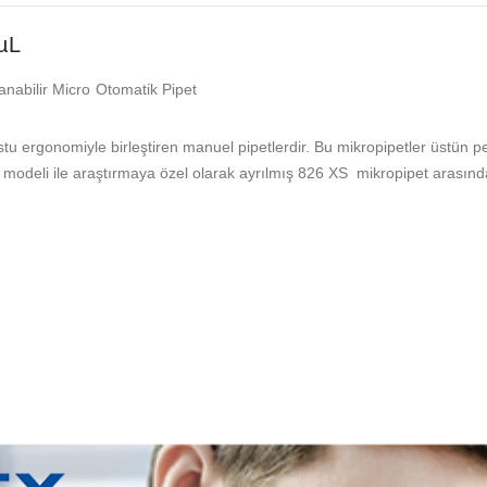
µL
abilir Micro Otomatik Pipet
stu ergonomiyle birleştiren manuel pipetlerdir. Bu mikropipetler üstün 
5 modeli ile araştırmaya özel olarak ayrılmış 826 XS mikropipet arasında