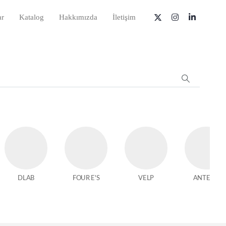
ar
Katalog
Hakkımızda
İletişim
DLAB
FOUR E'S
VELP
ANTECH