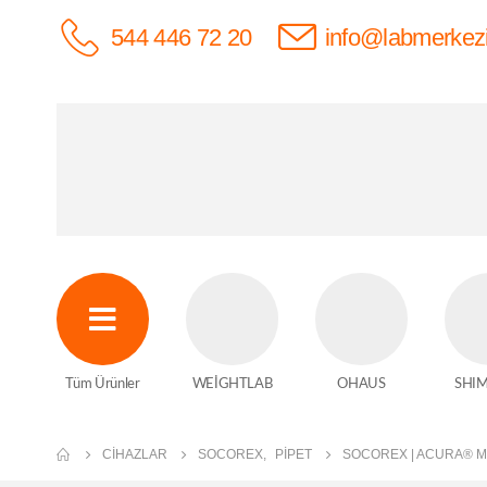
544 446 72 20
info@labmerkez
Tüm Ürünler
WEİGHTLAB
OHAUS
SHI
CIHAZLAR
SOCOREX
,
PIPET
SOCOREX | ACURA® MA