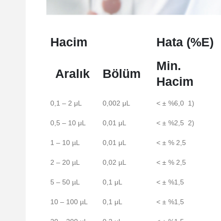
Hacim
Hata (%E)
Min.
Aralık
Bölüm
Hacim
0,1 – 2 μL
0,002 μL
< ± %6,0 1)
0,5 – 10 μL
0,01 μL
< ± %2,5 2)
1 – 10 µL
0,01 μL
< ± % 2,5
2 – 20 µL
0,02 µL
< ± % 2,5
5 – 50 µL
0,1 μL
< ± %1,5
10 – 100 µL
0,1 μL
< ± %1,5