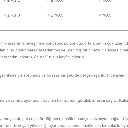
< ± %1,1
< ± %0,6
< %0,6
< ± %1,0
< ± %0,5
< %0,5
mik tasarımla birleştirme konusundaki zorluğu ortalamanın çok üzerinde
lanıcılar düşünülerek tasarlanmış ve üretilmiş bir cihazdır. Hassas pip
ğın tadını çıkarın, Acura
‘ nızın keyfini çıkarın.
®
evrilmesiyle sorunsuz ve hassas bir şekilde gerçekleştirilir. İnce işlen
e sırasında ayarlanan hacmin her zaman görülebilmesini sağlar. Kullanı
yumuşak dolgulu ejektör düğmesi, düşük basınçlı aktivasyon sağlar. Uç
kontrol edilen şaft yüksekliği ayarlama sistemi, nozüle sıkı bir şekilde uy