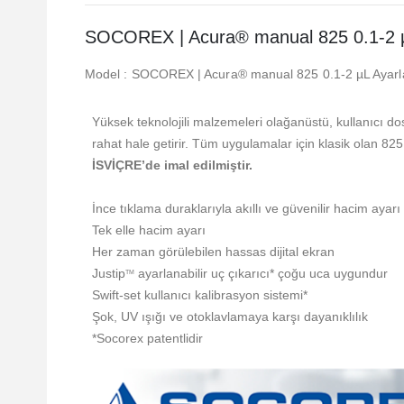
SOCOREX | Acura® manual 825 0.1-2 
Model : SOCOREX | Acura® manual 825 0.1-2 µL Ayarlan
Yüksek teknolojili malzemeleri olağanüstü, kullanıcı do
rahat hale getirir. Tüm uygulamalar için klasik olan 82
İSVİÇRE’de imal edilmiştir.
İnce tıklama duraklarıyla akıllı ve güvenilir hacim ayarı
Tek elle hacim ayarı
Her zaman görülebilen hassas dijital ekran
Justip
ayarlanabilir uç çıkarıcı* çoğu uca uygundur
TM
Swift-set kullanıcı kalibrasyon sistemi*
Şok, UV ışığı ve otoklavlamaya karşı dayanıklılık
*Socorex patentlidir