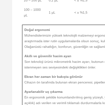
20 – 200 µL
0,2 μL
< ± %1,5
100 – 1000
1 µL
< ± %1,5
μL
Doğal ergonomi
Mühendislerimizin yüksek teknolojili malzemeyi ergono
araştırmada ister rutin uygulamalarda olsun sonuç, kul
Olağanüstü rahatlığın, konforun, güvenliğin ve sağlamlı
Akıllı ve güvenilir hacim ayarı
Son teknoloji ürünü mikrometrik hacim ayarı, butonun ç
istenmeyen ses seviyesindeki değişiklikleri önler.
Ekran her zaman bir bakışta görünür
Cihazın ön tarafında bulunan ekran penceresi, pipetlem
Ayarlanabilir uç çıkarma
En ergonomik şekilde konumlandırılmış geniş yüzeyli, 
açıklık) adı verilen ve verimli tıklamalı durdurmalarla 