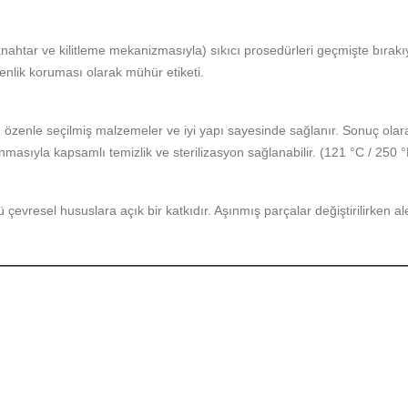
anahtar ve kilitleme mekanizmasıyla) sıkıcı prosedürleri geçmişte bırakıy
enlik koruması olarak mühür etiketi.
lık, özenle seçilmiş malzemeler ve iyi yapı sayesinde sağlanır. Sonuç o
asıyla kapsamlı temizlik ve sterilizasyon sağlanabilir. (121 °C / 250 °
çevresel hususlara açık bir katkıdır. Aşınmış parçalar değiştirilirken al