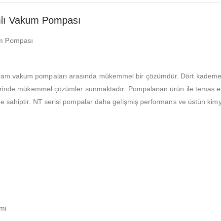
lı Vakum Pompası
m Pompası
fram vakum pompaları arasında mükemmel bir çözümdür. Dört kademel
mlerinde mükemmel çözümler sunmaktadır. Pompalanan ürün ile temas ed
ne sahiptir. NT serisi pompalar daha gelişmiş performans ve üstün ki
mi