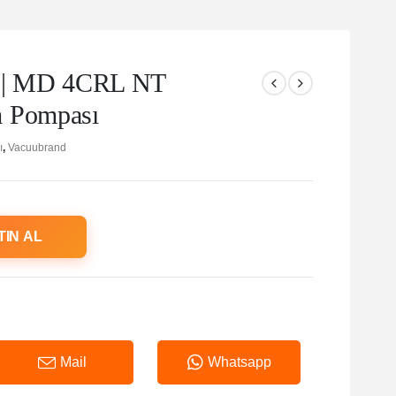
 MD 4CRL NT
m Pompası
ı
,
Vacuubrand
TIN AL
Mail
Whatsapp