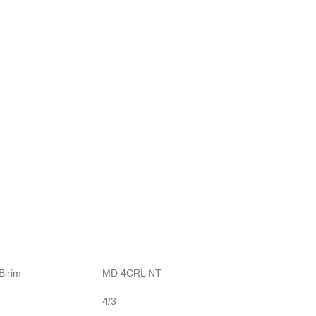
Birim
MD 4CRL NT
4/3