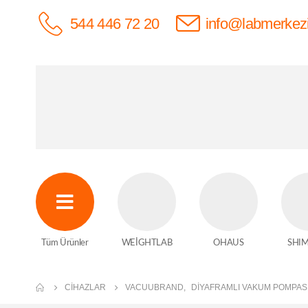
544 446 72 20
info@labmerkez
Tüm Ürünler
WEİGHTLAB
OHAUS
SHI
CIHAZLAR
VACUUBRAND
,
DIYAFRAMLI VAKUM POMPAS