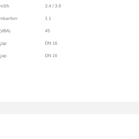
m3/h
3.4 / 3.8
mbar/torr
1.1
(dBA)
45
çap
DN 16
çap
DN 16