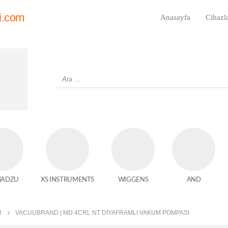
i.com
Anasayfa
Cihazl
MADZU
XS INSTRUMENTS
WIGGENS
AND
I
VACUUBRAND | MD 4CRL NT DIYAFRAMLI VAKUM POMPASI