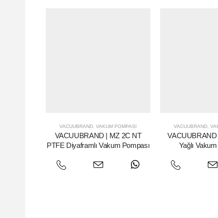
VACUUBRAND
,
VAKUM POMPASI
VACUUBRAND
,
VA
VACUUBRAND | MZ 2C NT
VACUUBRAND | 
PTFE Diyaframlı Vakum Pompası
Yağlı Vakum