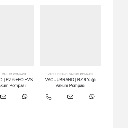
D
,
VAKUM POMPASI
VACUUBRAND
,
VAKUM POMPASI
| RZ 6 +FO +VS
VACUUBRAND | RZ 9 Yağlı
Vakum Pompası
Vakum Pompası