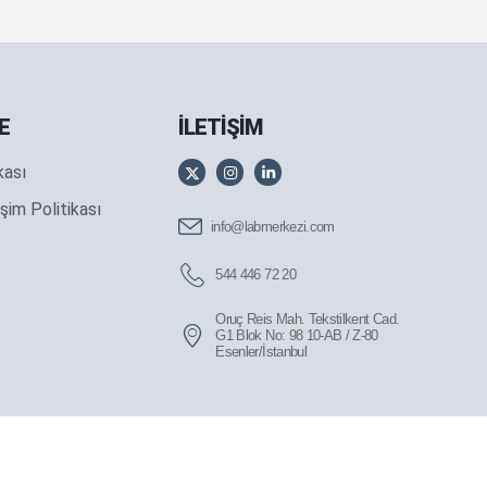
E
İLETİŞİM
ikası
şim Politikası
info@labmerkezi.com
544 446 72 20
Oruç Reis Mah. Tekstilkent Cad.
G1 Blok No: 98 10-AB / Z-80
Esenler/İstanbul