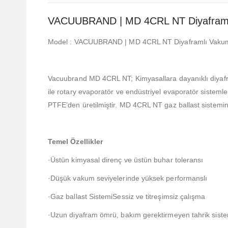
VACUUBRAND | MD 4CRL NT Diyafram
Model : VACUUBRAND | MD 4CRL NT Diyaframlı Vaku
Vacuubrand MD 4CRL NT; Kimyasallara dayanıklı diya
ile rotary evaporatör ve endüstriyel evaporatör siste
PTFE’den üretilmiştir. MD 4CRL NT gaz ballast sistemi
Temel Özellikler
·Üstün kimyasal direnç ve üstün buhar toleransı
·Düşük vakum seviyelerinde yüksek performanslı
·Gaz ballast SistemiSessiz ve titreşimsiz çalışma
·Uzun diyafram ömrü, bakım gerektirmeyen tahrik siste