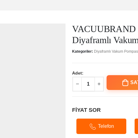
VACUUBRAND |
Diyaframlı Vaku
Kategoriler:
Diyaframlı Vakum Pompas
Adet:
SA
FİYAT SOR
Telefon