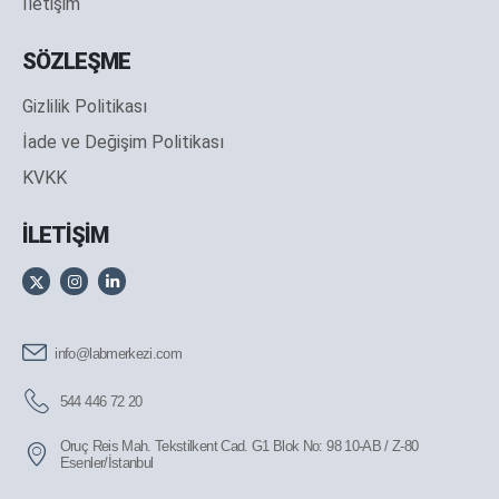
İletişim
SÖZLEŞME
Gizlilik Politikası
İade ve Değişim Politikası
KVKK
İLETİŞİM
info@labmerkezi.com
544 446 72 20
Oruç Reis Mah. Tekstilkent Cad. G1 Blok No: 98 10-AB / Z-80
Esenler/İstanbul