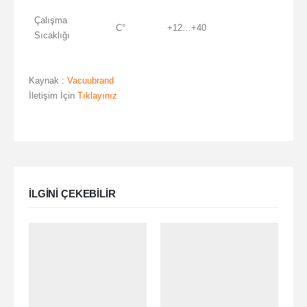
Çalışma
C°
+12…+40
Sıcaklığı
Kaynak :
Vacuubrand
İletişim İçin
Tıklayınız
ILGINI ÇEKEBILIR