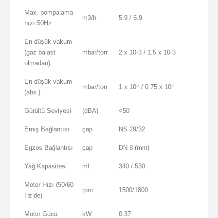
Max. pompalama
m3/h
5.9 / 6.9
hızı 50Hz
En düşük vakum
(gaz balast
mbar/torr
2 x 10-3 / 1.5 x 10-3
olmadan)
En düşük vakum
mbar/torr
1 x 10
/ 0.75 x 10
-2
-2
(abs.)
Gürültü Seviyesi
(dBA)
<50
Emiş Bağlantısı
çap
NS 29/32
Egzos Bağlantısı
çap
DN 8 (mm)
Yağ Kapasitesi
ml
340 / 530
Motor Hızı (50/60
rpm
1500/1800
Hz’de)
Motor Gücü
kW
0.37