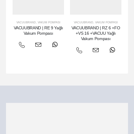
VACUUBRAND
,
VAKUM POMPASI
VACUUBRAND
,
VAKUM POMPASI
VAC
VACUUBRAND | RE 9 Yağlı
VACUUBRAND | RZ 6 +FO
VA
Vakum Pompası
+VS 16 +VACUU Yağlı
Vakum Pompası