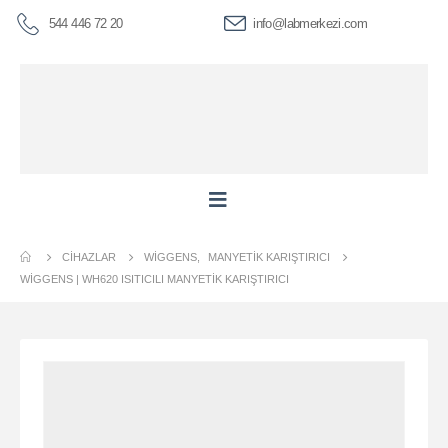
544 446 72 20
info@labmerkezi.com
CIHAZLAR
WIGGENS
,
MANYETIK KARIŞTIRICI
WİGGENS | WH620 ISITICILI MANYETIK KARIŞTIRICI