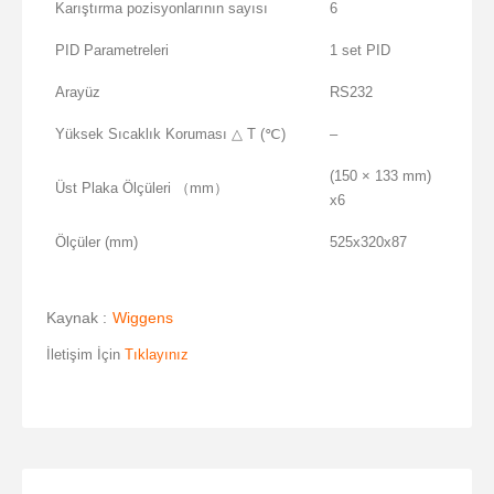
Karıştırma pozisyonlarının sayısı
6
PID Parametreleri
1 set PID
Arayüz
RS232
Yüksek Sıcaklık Koruması △ T (℃)
–
(150 × 133 mm)
Üst Plaka Ölçüleri （mm）
x6
Ölçüler (mm)
525x320x87
Kaynak :
Wiggens
İletişim İçin
Tıklayınız