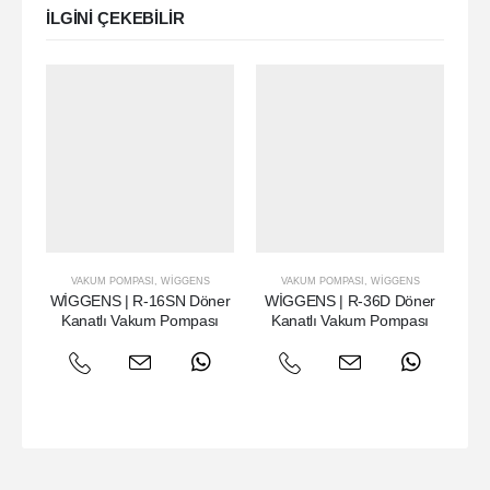
ILGINI ÇEKEBILIR
VAKUM POMPASI
,
WIGGENS
VAKUM POMPASI
,
WIGGENS
WİGGENS | R-16SN Döner
WİGGENS | R-36D Döner
W
Kanatlı Vakum Pompası
Kanatlı Vakum Pompası
K