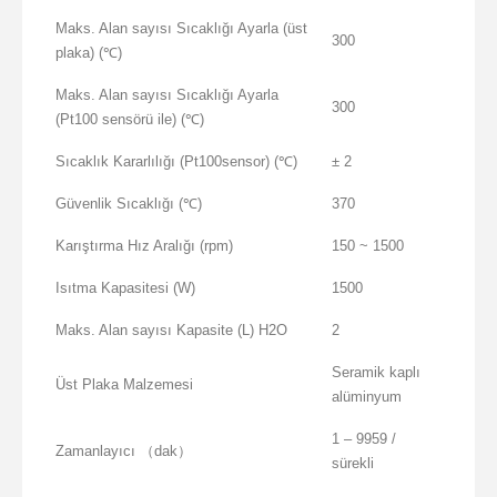
Maks. Alan sayısı Sıcaklığı Ayarla (üst
300
plaka) (℃)
Maks. Alan sayısı Sıcaklığı Ayarla
300
(Pt100 sensörü ile) (℃)
Sıcaklık Kararlılığı (Pt100sensor) (℃)
± 2
Güvenlik Sıcaklığı (℃)
370
Karıştırma Hız Aralığı (rpm)
150 ~ 1500
Isıtma Kapasitesi (W)
1500
Maks. Alan sayısı Kapasite (L) H2O
2
Seramik kaplı
Üst Plaka Malzemesi
alüminyum
1 – 9959 /
Zamanlayıcı （dak）
sürekli