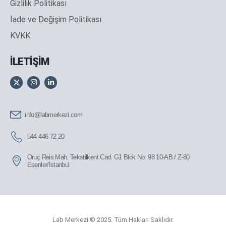
Gizlilik Politikası
İade ve Değişim Politikası
KVKK
İLETİŞİM
info@labmerkezi.com
544 446 72 20
Oruç Reis Mah. Tekstilkent Cad. G1 Blok No: 98 10-AB / Z-80
Esenler/İstanbul
Lab Merkezi © 2025. Tüm Hakları Saklıdır.