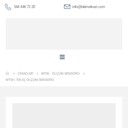
544 446 72 20
info@labmerkezi.com
CIHAZLAR
WTW
,
ÖLÇÜM SENSÖRÜ
WTW | 705 IQ ÖLÇÜM SENSÖRÜ