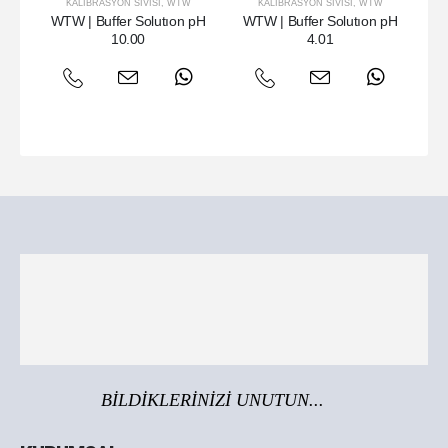
KALIBRASYON SIVISI
,
WTW
KALIBRASYON SIVISI
,
WTW
WTW | Buffer Solutıon pH
WTW | Buffer Solutıon pH
WTW
10.00
4.01
BİLDİKLERİNİZİ UNUTUN...