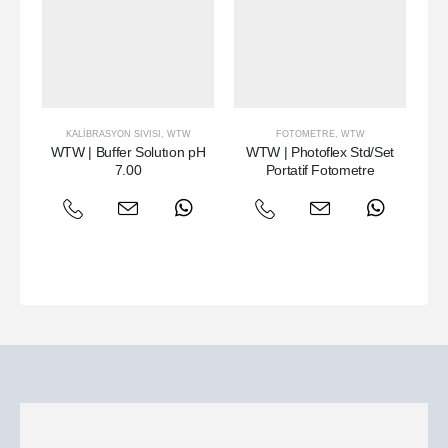
KALIBRASYON SIVISI
,
WTW
FOTOMETRE
,
WTW
WTW | Buffer Solutıon pH
WTW | Photoflex Std/Set
W
7.00
Portatif Fotometre