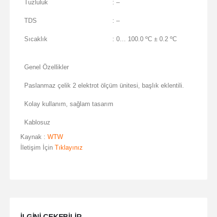
Tuzluluk
: –
TDS
: –
Sıcaklık
: 0… 100.0 ºC ± 0.2 ºC
Genel Özellikler
Paslanmaz çelik 2 elektrot ölçüm ünitesi, başlık eklentili.
Kolay kullanım, sağlam tasarım
Kablosuz
Kaynak :
WTW
İletişim İçin
Tıklayınız