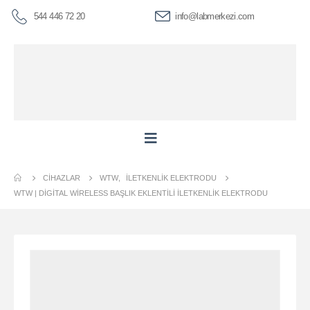
544 446 72 20
info@labmerkezi.com
CIHAZLAR
WTW
,
İLETKENLIK ELEKTRODU
WTW | DIGITAL WIRELESS BAŞLIK EKLENTILI İLETKENLIK ELEKTRODU