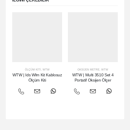
ILGINI ÇEKEBILIR
ÖLÇÜM KITI
,
WTW
OKSIJEN METRE
,
WTW
MU
WTW | Ids Wlm Kit Kablosuz
WTW | Multi 3510 Set 4
W
Ölçüm Kiti
Portatif Oksijen Ölçer