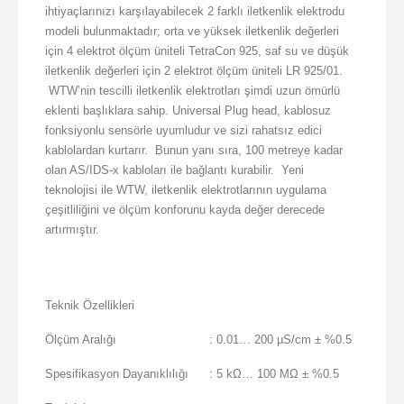
ihtiyaçlarınızı karşılayabilecek 2 farklı iletkenlik elektrodu
modeli bulunmaktadır; orta ve yüksek iletkenlik değerleri
için 4 elektrot ölçüm üniteli TetraCon 925, saf su ve düşük
iletkenlik değerleri için 2 elektrot ölçüm üniteli LR 925/01.
WTW’nin tescilli iletkenlik elektrotları şimdi uzun ömürlü
eklenti başlıklara sahip. Universal Plug head, kablosuz
fonksiyonlu sensörle uyumludur ve sizi rahatsız edici
kablolardan kurtarır. Bunun yanı sıra, 100 metreye kadar
olan AS/IDS-x kabloları ile bağlantı kurabilir. Yeni
teknolojisi ile WTW, iletkenlik elektrotlarının uygulama
çeşitliliğini ve ölçüm konforunu kayda değer derecede
artırmıştır.
Teknik Özellikleri
Ölçüm Aralığı
: 0.01… 200 µS/cm ± %0.5
Spesifikasyon Dayanıklılığı
: 5 kΩ… 100 MΩ ± %0.5