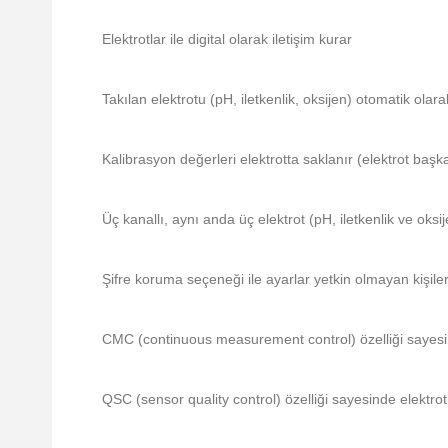
Elektrotlar ile digital olarak iletişim kurar
Takılan elektrotu (pH, iletkenlik, oksijen) otomatik ola
Kalibrasyon değerleri elektrotta saklanır (elektrot başk
Üç kanallı, aynı anda üç elektrot (pH, iletkenlik ve oksij
Şifre koruma seçeneği ile ayarlar yetkin olmayan kişile
CMC (continuous measurement control) özelliği sayesi
QSC (sensor quality control) özelliği sayesinde elektr