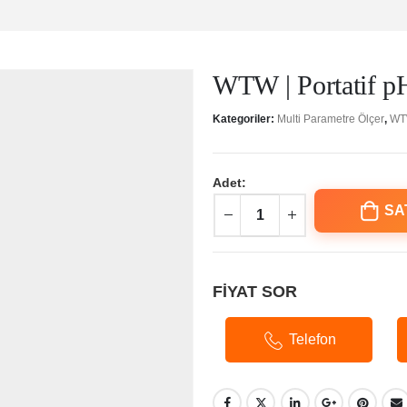
WTW | Portatif pH
Kategoriler:
Multi Parametre Ölçer
,
W
Adet:
SA
FİYAT SOR
Telefon