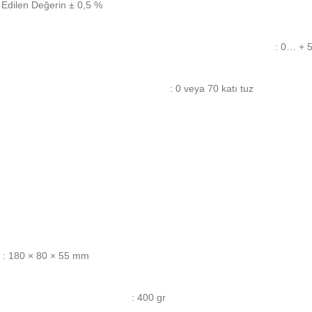
t Edilen Değerin ± 0,5 %
: 0… + 
: 0 veya 70 katı tuz
: 180 × 80 × 55 mm
: 400 gr