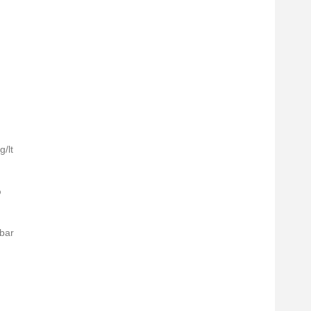
/lt
%
bar