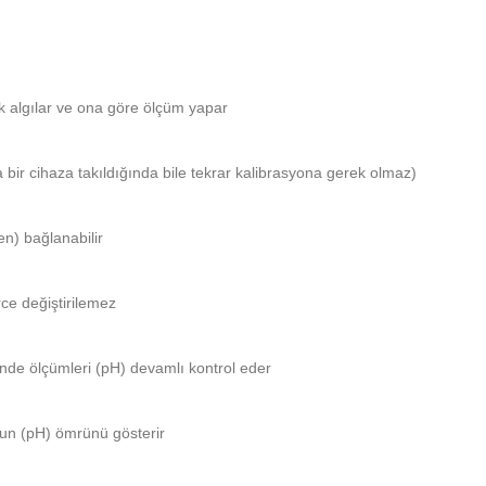
rak algılar ve ona göre ölçüm yapar
a bir cihaza takıldığında bile tekrar kalibrasyona gerek olmaz)
en) bağlanabilir
rce değiştirilemez
nde ölçümleri (pH) devamlı kontrol eder
otun (pH) ömrünü gösterir