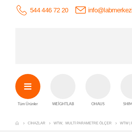
544 446 72 20
info@labmerkez
Tüm Ürünler
WEİGHTLAB
OHAUS
SHI
CIHAZLAR
WTW
,
MULTI PARAMETRE ÖLÇER
WTW | 