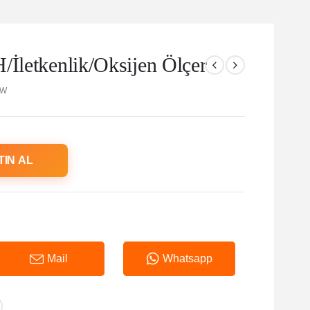
/İletkenlik/Oksijen Ölçer
TW
TIN AL
Mail
Whatsapp