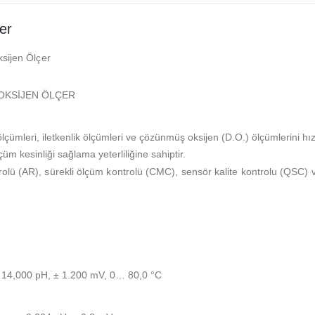
er
ksijen Ölçer
/OKSİJEN ÖLÇER
mleri, iletkenlik ölçümleri ve çözünmüş oksijen (D.O.) ölçümlerini hızlı 
üm kesinliği sağlama yeterliliğine sahiptir.
lü (AR), sürekli ölçüm kontrolü (CMC), sensör kalite kontrolu (QSC) ve 
 14,000 pH, ± 1.200 mV, 0… 80,0 °C