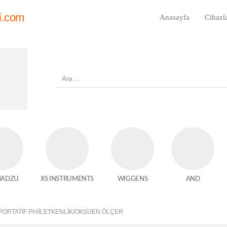
i.com
Anasayfa
Cihazl
MADZU
XS INSTRUMENTS
WIGGENS
AND
PORTATIF PH/İLETKENLIK/OKSIJEN ÖLÇER