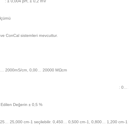
: ± 0,004 pH, ± 0,2 mV
ölçümü
ve ConCal sistemleri mevcuttur.
m… 2000mS/cm, 0,00… 20000 MΩcm
: 0… 
t Edilen Değerin ± 0,5 %
25… 25,000 cm-1 seçilebilir. 0,450… 0,500 cm-1, 0,800… 1,200 cm-1 kal