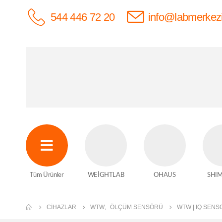
544 446 72 20
info@labmerkez
Tüm Ürünler
WEİGHTLAB
OHAUS
SHI
CIHAZLAR
WTW
,
ÖLÇÜM SENSÖRÜ
WTW | IQ SEN