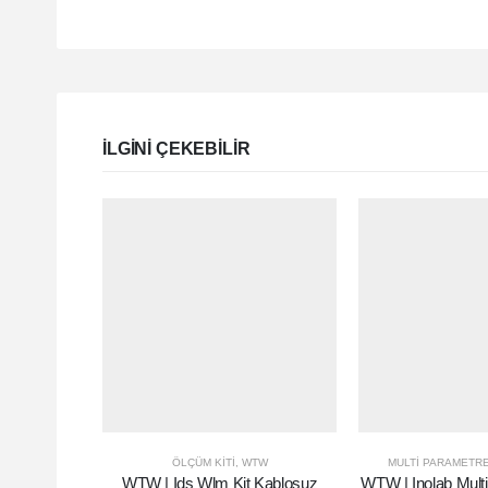
ILGINI ÇEKEBILIR
ÖLÇÜM KITI
,
WTW
MULTI PARAMETR
WTW | Ids Wlm Kit Kablosuz
WTW | Inolab Multi