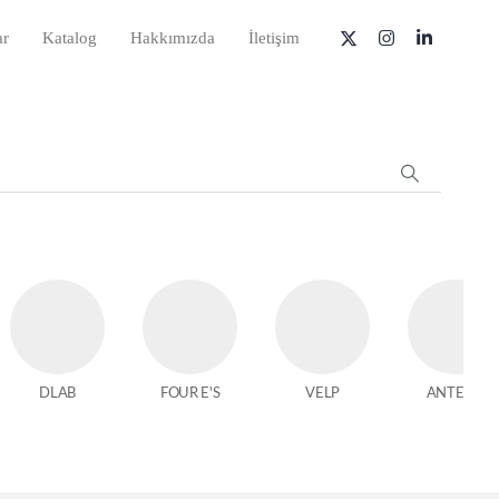
ar
Katalog
Hakkımızda
İletişim
DLAB
FOUR E'S
VELP
ANTECH