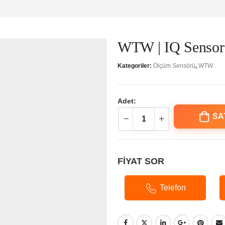
WTW | IQ Sensor
Kategoriler:
Ölçüm Sensörü
,
WTW
Adet:
SA
FİYAT SOR
Telefon