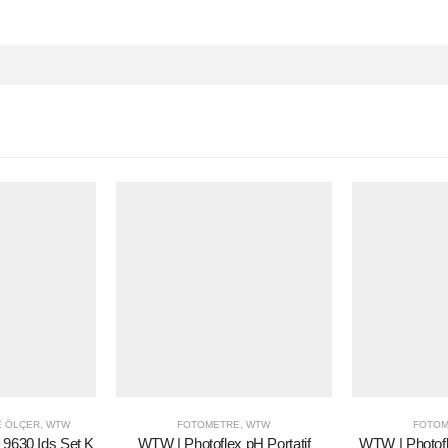
E ÖLÇER
,
WTW
FOTOMETRE
,
WTW
FOTOM
 9630 Ids Set K
WTW | Photoflex pH Portatif
WTW | Photofle