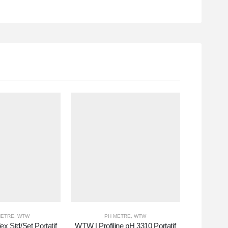
ETRE
,
WTW
PH METRE
,
WTW
x Std/Set Portatif
WTW | Profiline pH 3310 Portatif