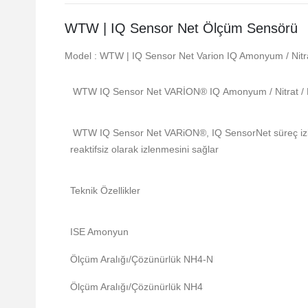
WTW | IQ Sensor Net Ölçüm Sensörü
Model : WTW | IQ Sensor Net Varion IQ Amonyum / Nit
WTW IQ Sensor Net VARİON® IQ Amonyum / Nitrat / 
WTW IQ Sensor Net VARiON®, IQ SensorNet süreç izleme
reaktifsiz olarak izlenmesini sağlar
Teknik Özellikler
ISE Amonyun
Ölçüm Aralığı/Çözünürlük NH4-N
Ölçüm Aralığı/Çözünürlük NH4