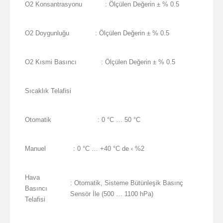
O2 Konsantrasyonu
: Ölçülen Değerin ± % 0.5
O2 Doygunluğu
: Ölçülen Değerin ± % 0.5
O2 Kısmi Basıncı
: Ölçülen Değerin ± % 0.5
Sıcaklık Telafisi
Otomatik
: 0 °C … 50 °C
Manuel
: 0 °C … +40 °C de ‹ %2
Hava
: Otomatik, Sisteme Bütünleşik Basınç
Basıncı
Sensör İle (500 … 1100 hPa)
Telafisi