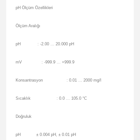
pH Ölçüm Özellikleri
Ölçüm Aralığı
pH
: -2.00 … 20.000 pH
mV
: -999.9 … +999.9
Konsantrasyon
: 0.01 … 2000 mg/l
Sıcaklık
: 0.0 … 105.0 °C
Doğruluk
pH
± 0.004 pH, ± 0.01 pH