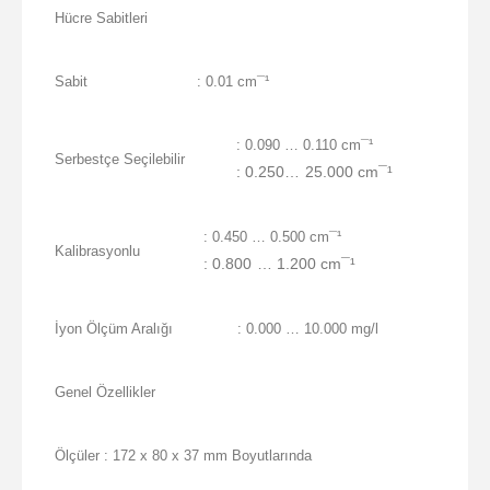
Hücre Sabitleri
Sabit
: 0.01 cm¯¹
: 0.090 … 0.110 cm¯¹
Serbestçe Seçilebilir
: 0.250… 25.000 cm¯¹
: 0.450 … 0.500 cm¯¹
Kalibrasyonlu
: 0.800 … 1.200 cm¯¹
İyon Ölçüm Aralığı
: 0.000 … 10.000 mg/l
Genel Özellikler
Ölçüler : 172 x 80 x 37 mm Boyutlarında