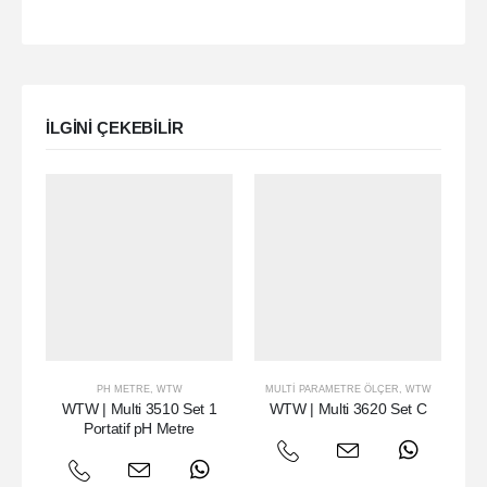
ILGINI ÇEKEBILIR
PH METRE
,
WTW
MULTI PARAMETRE ÖLÇER
,
WTW
MU
WTW | Multi 3510 Set 1
WTW | Multi 3620 Set C
W
Portatif pH Metre