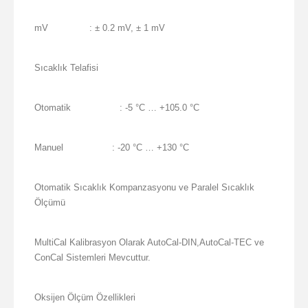
mV
: ± 0.2 mV, ± 1 mV
Sıcaklık Telafisi
Otomatik
: -5 °C … +105.0 °C
Manuel
: -20 °C … +130 °C
Otomatik Sıcaklık Kompanzasyonu ve Paralel Sıcaklık
Ölçümü
MultiCal Kalibrasyon Olarak AutoCal-DIN,AutoCal-TEC ve
ConCal Sistemleri Mevcuttur.
Oksijen Ölçüm Özellikleri