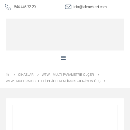
544 446 72 20
info@labmerkezi.com
CIHAZLAR
WTW
,
MULTI PARAMETRE ÖLÇER
WTW | MULTI 350İ SET TIPI PH/İLETKENLIK/OKSIJEN/İYON ÖLÇER