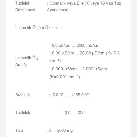
Tuzluluk
: Otomatik veya Elle ( 0 veya 70 Katı Tuz
Düzeltmesi
Ayarlaması)
İletkenlik Ölçüm Özellikleri
: 0.0 µS/cm ….2000 mS/cm
: 0.00 µS/cm….20.00 µS/cm (K= 0.1
İletkenlik Ölç.
cm¯¹)
Aralığı
: 0.000 µS/cm….2.000 µS/cm
(K=0.001 cm¯¹)
Sıcaklık
: -5.0 °C …. +105.0 °C
Tuzluluk
: 0.0 … 70.0
TDS
: 0 … 2000 mg/l