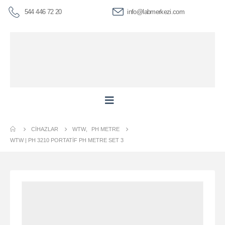
544 446 72 20
info@labmerkezi.com
CIHAZLAR
WTW
,
PH METRE
WTW | PH 3210 PORTATIF PH METRE SET 3