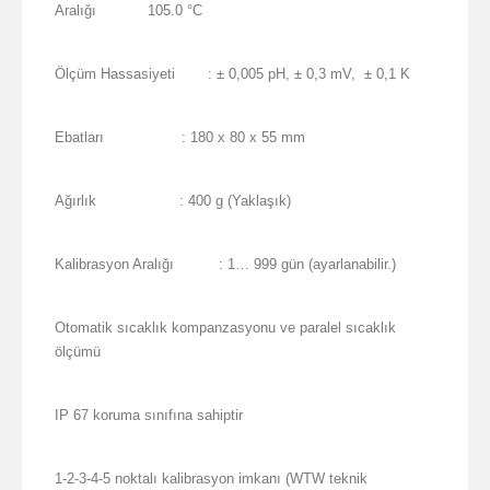
Aralığı
105.0 °C
Ölçüm Hassasiyeti
: ± 0,005 pH, ± 0,3 mV, ± 0,1 K
Ebatları
: 180 x 80 x 55 mm
Ağırlık
: 400 g (Yaklaşık)
Kalibrasyon Aralığı
: 1… 999 gün (ayarlanabilir.)
Otomatik sıcaklık kompanzasyonu ve paralel sıcaklık
ölçümü
IP 67 koruma sınıfına sahiptir
1-2-3-4-5 noktalı kalibrasyon imkanı (WTW teknik