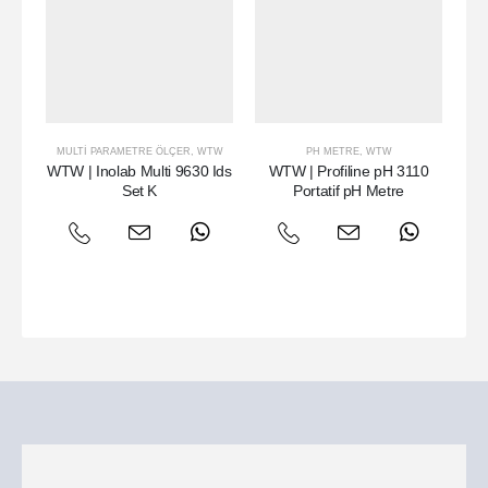
MULTI PARAMETRE ÖLÇER
,
WTW
PH METRE
,
WTW
WTW | Inolab Multi 9630 Ids
WTW | Profiline pH 3110
W
Set K
Portatif pH Metre