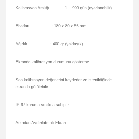
Kalibrasyon Aralığı
: 1… 999 gün (ayarlanabilir)
Ebatları
: 180 x 80 x 55 mm
Ağırlık
: 400 gr (yaklaşık)
Ekranda kalibrasyon durumunu gösterme
Son kalibrasyon değerlerini kaydeder ve istenildiğinde
ekranda görülebilir
IP 67 koruma sınıfına sahiptir
Arkadan Aydınlatmalı Ekran