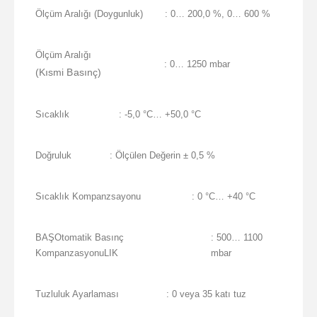
Ölçüm Aralığı (Doygunluk)
: 0… 200,0 %, 0… 600 %
Ölçüm Aralığı
: 0… 1250 mbar
(Kısmi Basınç)
Sıcaklık
: -5,0 °C… +50,0 °C
Doğruluk
: Ölçülen Değerin ± 0,5 %
Sıcaklık Kompanzsayonu
: 0 °C… +40 °C
BAŞOtomatik Basınç
: 500… 1100
KompanzasyonuLIK
mbar
Tuzluluk Ayarlaması
: 0 veya 35 katı tuz