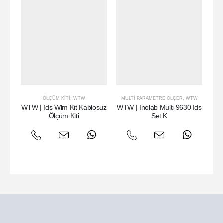
ÖLÇÜM KITI
,
WTW
MULTI PARAMETRE ÖLÇER
,
WTW
WTW | Ids Wlm Kit Kablosuz
WTW | Inolab Multi 9630 Ids
W
Ölçüm Kiti
Set K