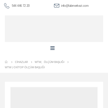
544 446 72 20
info@labmerkezi.com
CIHAZLAR
WTW
,
ÖLÇÜM BAŞLIĞI
WTW | OXITOP ÖLÇÜM BAŞLIĞI