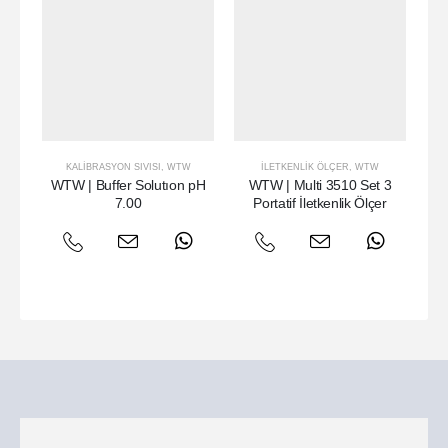
KALIBRASYON SIVISI
,
WTW
İLETKENLIK ÖLÇER
,
WTW
MU
WTW | Buffer Solutıon pH
WTW | Multi 3510 Set 3
W
7.00
Portatif İletkenlik Ölçer