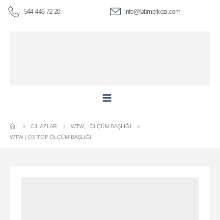
544 446 72 20
info@labmerkezi.com
CIHAZLAR
WTW
,
ÖLÇÜM BAŞLIĞI
WTW | OXITOP ÖLÇÜM BAŞLIĞI