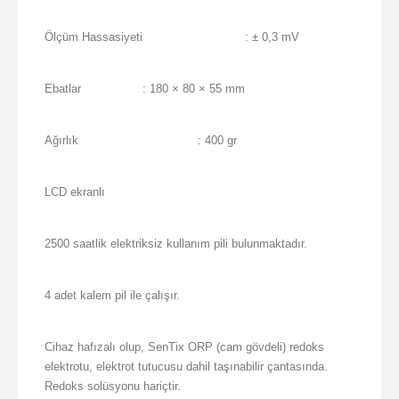
Ölçüm Hassasiyeti
: ± 0,3 mV
Ebatlar
: 180 × 80 × 55 mm
Ağırlık
: 400 gr
LCD ekranlı
2500 saatlik elektriksiz kullanım pili bulunmaktadır.
4 adet kalem pil ile çalışır.
Cihaz hafızalı olup, SenTix ORP (cam gövdeli) redoks
elektrotu, elektrot tutucusu dahil taşınabilir çantasında.
Redoks solüsyonu hariçtir.