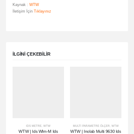
Kaynak :
WTW
İletişim İçin
Tıklayınız
ILGINI ÇEKEBILIR
IDS METRE
,
WTW
MULTI PARAMETRE ÖLÇER
,
WTW
WTW | Ids Wlm-M Ids
WTW | Inolab Multi 9630 Ids
W