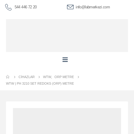
544 446 72 20
info@labmerkezi.com
CIHAZLAR
WTW
,
ORP METRE
WTW | PH 3210 SET REDOKS (ORP) METRE