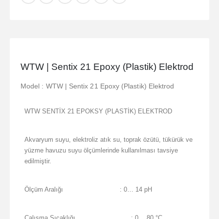
WTW | Sentix 21 Epoxy (Plastik) Elektrod
Model : WTW | Sentix 21 Epoxy (Plastik) Elektrod
WTW SENTİX 21 EPOKSY (PLASTİK) ELEKTROD
Akvaryum suyu, elektroliz atık su, toprak özütü, tükürük ve
yüzme havuzu suyu ölçümlerinde kullanılması tavsiye
edilmiştir.
Ölçüm Aralığı
: 0… 14 pH
Çalışma Sıcaklığı
: 0… 80 °C