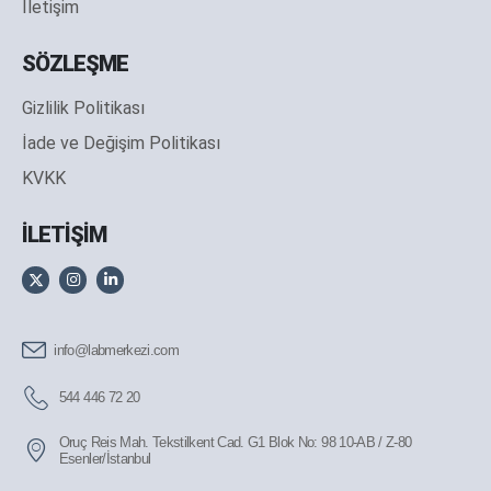
İletişim
SÖZLEŞME
Gizlilik Politikası
İade ve Değişim Politikası
KVKK
İLETİŞİM
info@labmerkezi.com
544 446 72 20
Oruç Reis Mah. Tekstilkent Cad. G1 Blok No: 98 10-AB / Z-80
Esenler/İstanbul