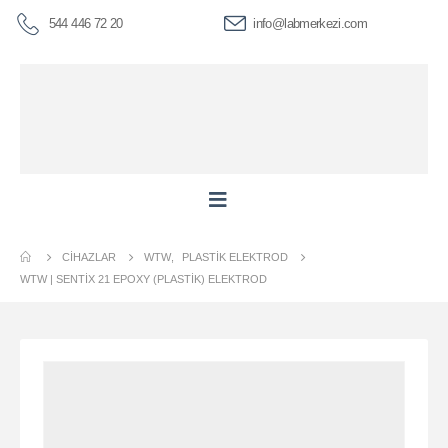
544 446 72 20
info@labmerkezi.com
CIHAZLAR
WTW
,
PLASTIK ELEKTROD
WTW | SENTIX 21 EPOXY (PLASTIK) ELEKTROD