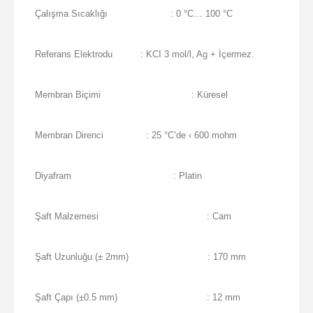
Çalışma Sıcaklığı
: 0 °C… 100 °C
Referans Elektrodu
: KCI 3 mol/l, Ag + İçermez.
Membran Biçimi
: Küresel
Membran Direnci
: 25 °C’de ‹ 600 mohm
Diyafram
: Platin
Şaft Malzemesi
: Cam
Şaft Uzunluğu (± 2mm)
: 170 mm
Şaft Çapı (±0.5 mm)
: 12 mm