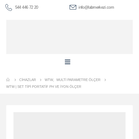
544 446 72 20
info@labmerkezi.com
CIHAZLAR
WTW
,
MULTI PARAMETRE ÖLÇER
WTW | SET TIPI PORTATIF PH VE İYON ÖLÇER