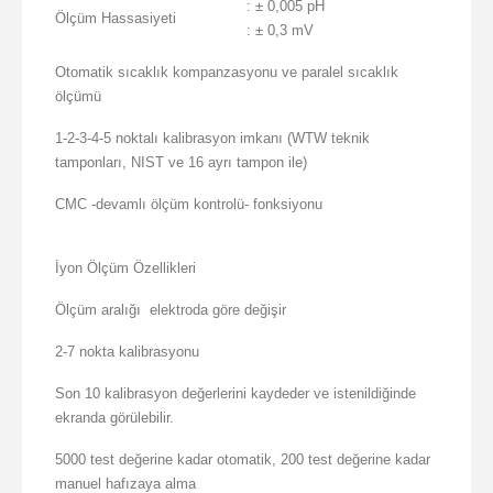
: ± 0,005 pH
Ölçüm Hassasiyeti
: ± 0,3 mV
Otomatik sıcaklık kompanzasyonu ve paralel sıcaklık
ölçümü
1-2-3-4-5 noktalı kalibrasyon imkanı (WTW teknik
tamponları, NIST ve 16 ayrı tampon ile)
CMC -devamlı ölçüm kontrolü- fonksiyonu
İyon Ölçüm Özellikleri
Ölçüm aralığı elektroda göre değişir
2-7 nokta kalibrasyonu
Son 10 kalibrasyon değerlerini kaydeder ve istenildiğinde
ekranda görülebilir.
5000 test değerine kadar otomatik, 200 test değerine kadar
manuel hafızaya alma