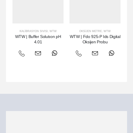
KALIBRASYON SIVISI
,
WTW
OKSIJEN METRE
,
WTW
WTW | Buffer Solutıon pH
WTW | Fdo 925-P Ids Digital
WTW
4.01
Oksijen Probu