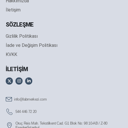
Hakkımızda
İletişim
SÖZLEŞME
Gizlilik Politikası
İade ve Değişim Politikası
KVKK
İLETİŞİM
info@labmerkezi.com
544 446 72 20
Oruç Reis Mah. Tekstilkent Cad. G1 Blok No: 98 10-AB / Z-80
Esenler/İstanbul