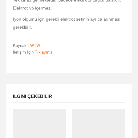
Tek cihaz gelmektedir. Sadece elektrotu tutucu dahildir.
Elektrot vb içermez.
İyon ölçümü için gerekli elektrot setinin ayrıca alınması
gereklidir.
Kaynak :
WTW
İletişim İçin
Tıklayınız
ILGINI ÇEKEBILIR