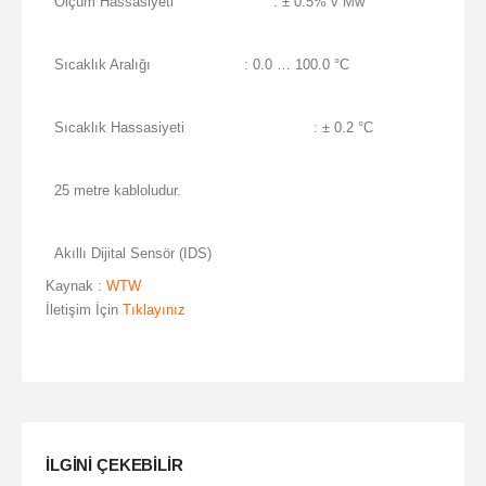
Ölçüm Hassasiyeti
: ± 0.5% v Mw
Sıcaklık Aralığı
: 0.0 … 100.0 °C
Sıcaklık Hassasiyeti
: ± 0.2 °C
25 metre kabloludur.
Akıllı Dijital Sensör (IDS)
Kaynak :
WTW
İletişim İçin
Tıklayınız
ILGINI ÇEKEBILIR