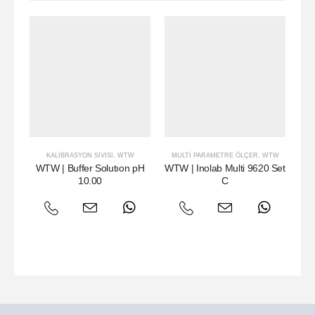
KALIBRASYON SIVISI
,
WTW
MULTI PARAMETRE ÖLÇER
,
WTW
WTW | Buffer Solutıon pH
WTW | Inolab Multi 9620 Set
W
10.00
C