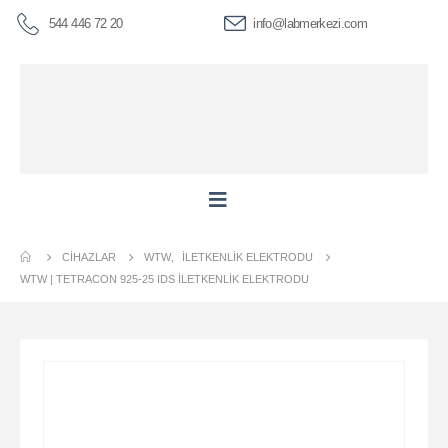
544 446 72 20
info@labmerkezi.com
CIHAZLAR
WTW
,
İLETKENLIK ELEKTRODU
WTW | TETRACON 925-25 IDS İLETKENLIK ELEKTRODU