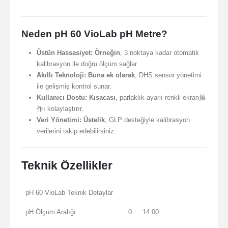
Neden pH 60 VioLab pH Metre?
Üstün Hassasiyet:
Örneğin
, 3 noktaya kadar otomatik
kalibrasyon ile doğru ölçüm sağlar.
Akıllı Teknoloji:
Buna ek olarak
, DHS sensör yönetimi
ile gelişmiş kontrol sunar.
Kullanıcı Dostu:
Kısacası
, parlaklık ayarlı renkli ekran操
作ı kolaylaştırır.
Veri Yönetimi:
Üstelik
, GLP desteğiyle kalibrasyon
verilerini takip edebilirsiniz.
Teknik Özellikler
pH 60 VioLab Teknik Detaylar
pH Ölçüm Aralığı
0 … 14.00