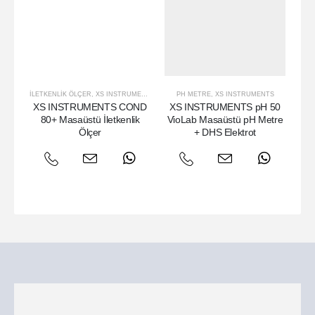
İLETKENLIK ÖLÇER
,
XS INSTRUMENTS
PH METRE
,
XS INSTRUMENTS
XS INSTRUMENTS COND
XS INSTRUMENTS pH 50
X
80+ Masaüstü İletkenlik
VioLab Masaüstü pH Metre
Vi
Ölçer
+ DHS Elektrot