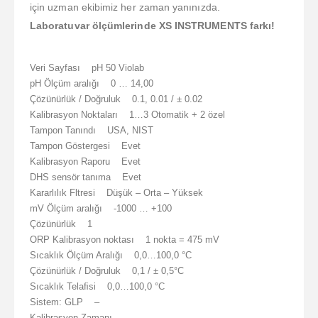
için uzman ekibimiz her zaman yanınızda.
Laboratuvar ölçümlerinde XS INSTRUMENTS farkı!
Veri Sayfası pH 50 Violab
pH Ölçüm aralığı 0 … 14,00
Çözünürlük / Doğruluk 0.1, 0.01 / ± 0.02
Kalibrasyon Noktaları 1…3 Otomatik + 2 özel
Tampon Tanındı USA, NIST
Tampon Göstergesi Evet
Kalibrasyon Raporu Evet
DHS sensör tanıma Evet
Kararlılık Fltresi Düşük – Orta – Yüksek
mV Ölçüm aralığı -1000 … +100
Çözünürlük 1
ORP Kalibrasyon noktası 1 nokta = 475 mV
Sıcaklık Ölçüm Aralığı 0,0…100,0 °C
Çözünürlük / Doğruluk 0,1 / ± 0,5°C
Sıcaklık Telaﬁsi 0,0…100,0 °C
Sistem: GLP –
Kalibrasyon Zamanı –