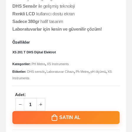
DHS Sensör
ile gelişmiş teknoloji
Renkli LCD
kullanıcı dostu ekran
Sadece 380gr
hafif tasarım
Laboratuvarlar için kesin ve güvenilir çözüm!
Özellikler
XS 201 T DHS Dijital Elektrot
Kategoriler:
PH Metre
,
XS Instruments
Etiketler:
DHS sensör
,
Laboratuvar Cihazı
,
Ph Metre
,
pH ölçümü
,
XS
Instruments
Adet:
SATIN AL