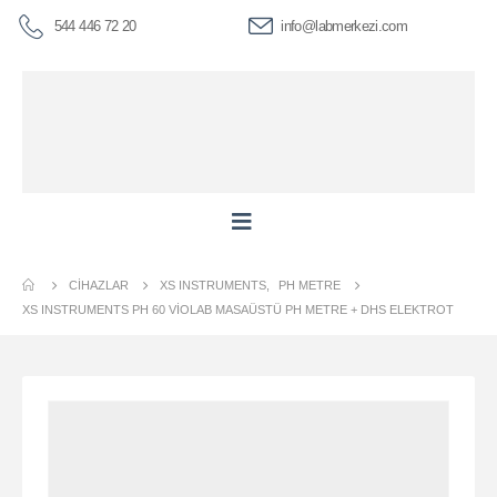
544 446 72 20
info@labmerkezi.com
CIHAZLAR
XS INSTRUMENTS
,
PH METRE
XS INSTRUMENTS PH 60 VIOLAB MASAÜSTÜ PH METRE + DHS ELEKTROT