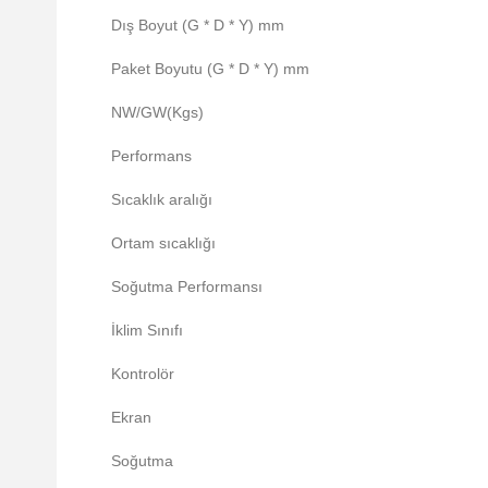
Dış Boyut (G * D * Y) mm
Paket Boyutu (G * D * Y) mm
NW/GW(Kgs)
Performans
Sıcaklık aralığı
Ortam sıcaklığı
Soğutma Performansı
İklim Sınıfı
Kontrolör
Ekran
Soğutma