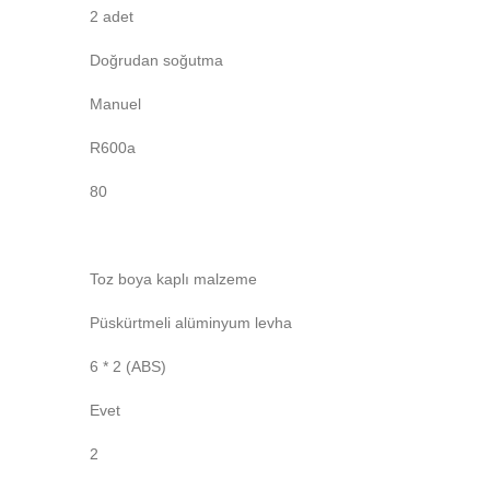
2 adet
Doğrudan soğutma
Manuel
R600a
80
Toz boya kaplı malzeme
Püskürtmeli alüminyum levha
6 * 2 (ABS)
Evet
2