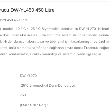
rucu DW-YL450 450 Litre
W-YL450 450 Litre
del; -10 ° C ~ -25 ° C Biyomedikal dondurucu DW-YL270, istikrarlı p
 dostu olan uluslararası ünlü soğutma sistemi ile donatılmıştır. Kondens
ıklı dondurucu, laboratuvar ve tıbbi sınıf için tasarlanmıştır ve özel m
istemi, ünlü bir marka tarafından sağlanan çevre dostu Freonsuz soğut
len kondansatör, sıcaklık kararlılığı ve sistem güvenilirliği sağlar.
DW-YL270
-25℃ Biyomedikal Derin Dondurucu
450
(650 * 570 * 627) * 2