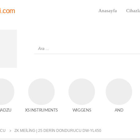
i.com
Anasayfa
Cihazl
MADZU
XS INSTRUMENTS
WIGGENS
AND
UCU
ZK MEİLİNG | 25 DERIN DONDURUCU DW-YL450