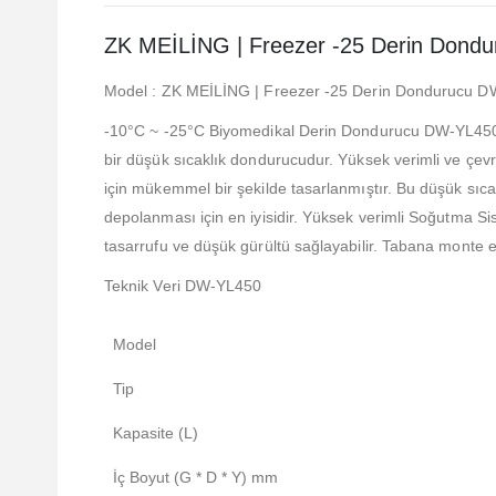
ZK MEİLİNG | Freezer -25 Derin Dondu
Model : ZK MEİLİNG | Freezer -25 Derin Dondurucu D
-10°C ~ -25°C Biyomedikal Derin Dondurucu DW-YL450 mo
bir düşük sıcaklık dondurucudur. Yüksek verimli ve çevre
için mükemmel bir şekilde tasarlanmıştır. Bu düşük sıcakl
depolanması için en iyisidir. Yüksek verimli Soğutma S
tasarrufu ve düşük gürültü sağlayabilir. Tabana monte edi
Teknik Veri DW-YL450
Model
Tip
Kapasite (L)
İç Boyut (G * D * Y) mm