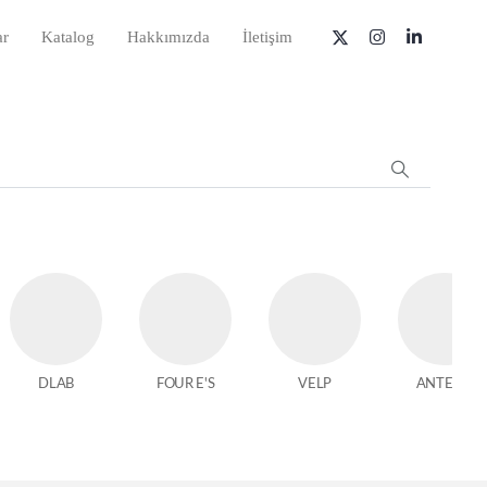
ar
Katalog
Hakkımızda
İletişim
DLAB
FOUR E'S
VELP
ANTECH