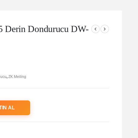
5 Derin Dondurucu DW-
rucu
,
ZK Meiling
TIN AL