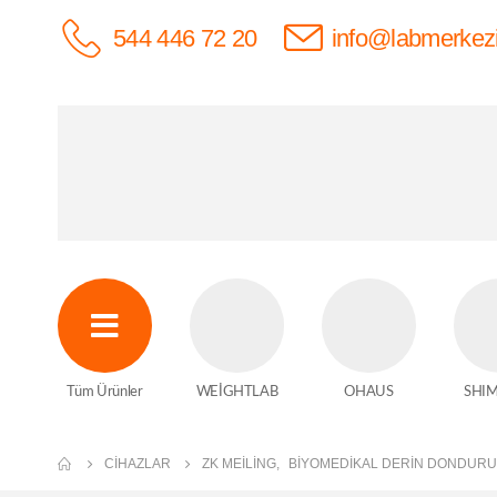
544 446 72 20
info@labmerkez
Tüm Ürünler
WEİGHTLAB
OHAUS
SHI
CIHAZLAR
ZK MEILING
,
BIYOMEDIKAL DERIN DONDUR