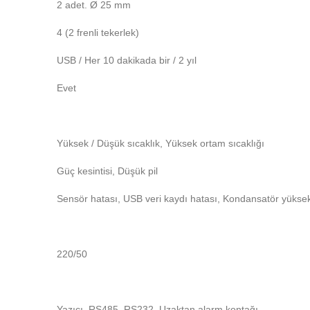
2 adet. Ø 25 mm
4 (2 frenli tekerlek)
USB / Her 10 dakikada bir / 2 yıl
Evet
Yüksek / Düşük sıcaklık, Yüksek ortam sıcaklığı
Güç kesintisi, Düşük pil
Sensör hatası, USB veri kaydı hatası, Kondansatör yüksek, 
220/50
Yazıcı, RS485, RS232, Uzaktan alarm kontağı