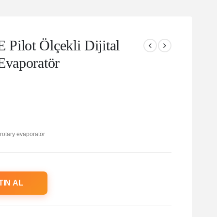
ilot Ölçekli Dijital
Evaporatör
rotary evaporatör
TIN AL