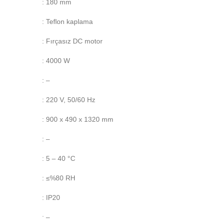
: 180 mm
: Teflon kaplama
: Fırçasız DC motor
: 4000 W
: –
: 220 V, 50/60 Hz
: 900 x 490 x 1320 mm
: –
: 5 – 40 °C
: ≤%80 RH
: IP20
: –