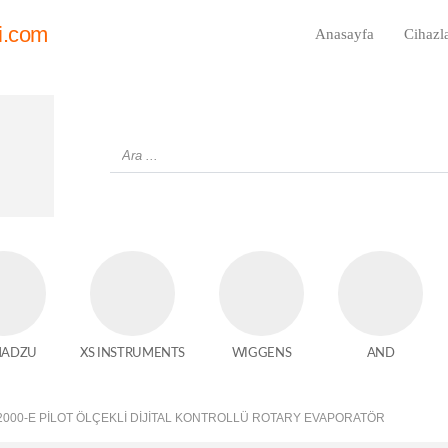
i.com
Anasayfa
Cihazl
MADZU
XS INSTRUMENTS
WIGGENS
AND
2000-E PILOT ÖLÇEKLI DIJITAL KONTROLLÜ ROTARY EVAPORATÖR