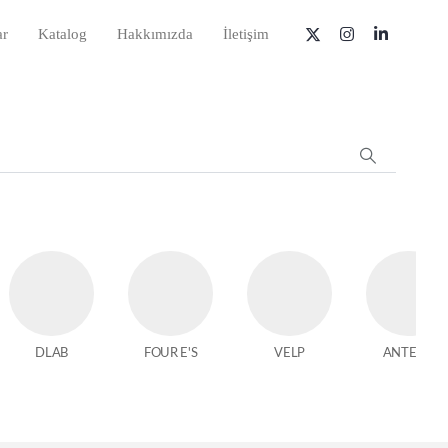
ar
Katalog
Hakkımızda
İletişim
DLAB
FOUR E'S
VELP
ANTECH