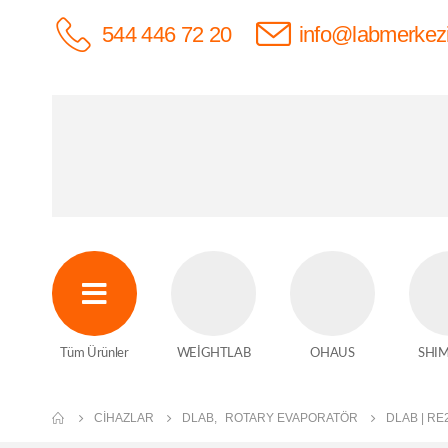
544 446 72 20
info@labmerkez
Tüm Ürünler
WEİGHTLAB
OHAUS
SHI
CIHAZLAR
DLAB
,
ROTARY EVAPORATÖR
DLAB | RE