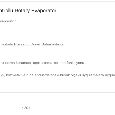
ntrollü Rotary Evaporatör
Evaporatör
i motorlu lifte sahip Döner Buharlaştırıcı.
uru ısıtma koruması, aşırı ısınma koruma fonksiyonu
isliği, kozmetik ve gıda endüstrisindeki büyük ölçekli uygulamalara uygun
: 20 L