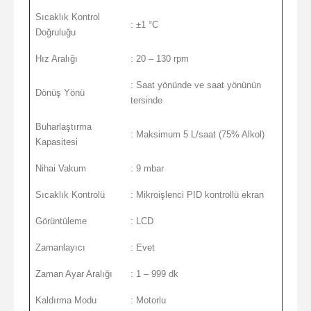
Sıcaklık Kontrol
: ±1 °C
Doğruluğu
Hız Aralığı
: 20 – 130 rpm
: Saat yönünde ve saat yönünün
Dönüş Yönü
tersinde
Buharlaştırma
: Maksimum 5 L/saat (75% Alkol)
Kapasitesi
Nihai Vakum
: 9 mbar
Sıcaklık Kontrolü
: Mikroişlenci PID kontrollü ekran
Görüntüleme
: LCD
Zamanlayıcı
: Evet
Zaman Ayar Aralığı
: 1 – 999 dk
Kaldırma Modu
: Motorlu