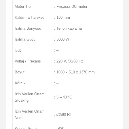
Motor Tipi
: Fırçasız DC motor
Kaldırma Hareketi
: 130 mm
Isıtma Banyosu
: Teflon kaplama
Isıtma Gücü
: 5000 W
Güç
: –
Voltaj / Frekans
: 220 V, 50/60 Hz
Boyut
: 1030 x 510 x 1370 mm
Ağırlık
: –
İzin Verilen Ortam
: 5 – 40 °C
SIcaklığı
İzin Verilen Ortam
: ≤%80 RH
Nemi
Konum Sınıfı
: IP20