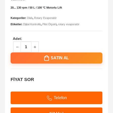
20... 130 rpm / 50 L / 100 °C Motorlu Lift
Kategoriler:
Dlab
,
Rotary Evaporatör
Etiketler:
Dijital Kontrollü
,
Pilot Ölçekli
,
rotary evaporatör
Adet:
SATIN AL
FİYAT SOR
Telefon