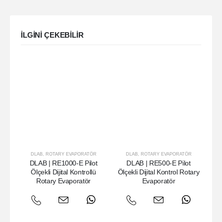
ILGINI ÇEKEBILIR
DLAB
,
ROTARY EVAPORATÖR
DLAB
,
ROTARY EVAPORATÖR
DLAB | RE1000-E Pilot
DLAB | RE500-E Pilot
Ölçekli Dijital Kontrollü
Ölçekli Dijital Kontrol Rotary
Rotary Evaporatör
Evaporatör