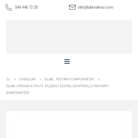
544 446 72 20
info@labmerkezi.com
CIHAZLAR
DLAB
,
ROTARY EVAPORATÖR
DLAB | RE5000-E PILOT ÖLÇEKLI DIJITAL KONTROLLÜ ROTARY
EVAPORATÖR