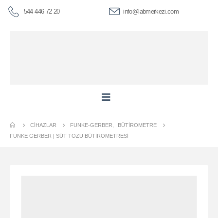
544 446 72 20
info@labmerkezi.com
CIHAZLAR
FUNKE-GERBER
,
BÜTIROMETRE
FUNKE GERBER | SÜT TOZU BÜTIROMETRESI