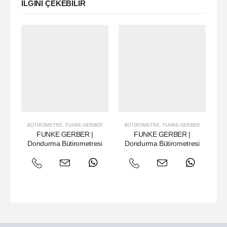
ILGINI ÇEKEBILIR
BÜTIROMETRE
,
FUNKE-GERBER
BÜTIROMETRE
,
FUNKE-GERBER
B
FUNKE GERBER |
FUNKE GERBER |
F
Dondurma Bütirometresi
Dondurma Bütirometresi