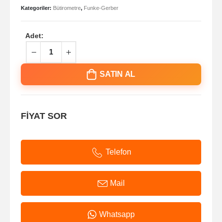
Kategoriler:
Bütirometre
,
Funke-Gerber
Adet:
SATIN AL
FİYAT SOR
Telefon
Mail
Whatsapp