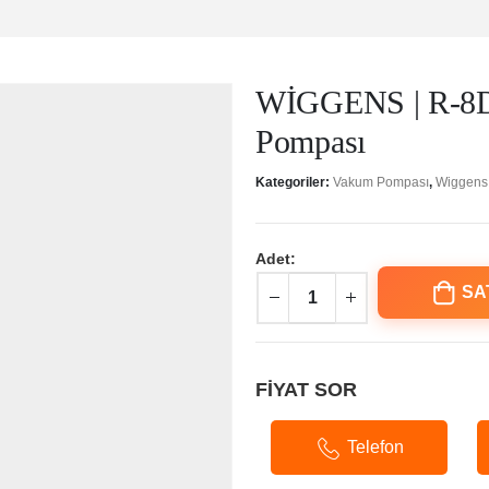
WİGGENS | R-8D
Pompası
Kategoriler:
Vakum Pompası
,
Wiggens
Adet:
SA
FİYAT SOR
Telefon