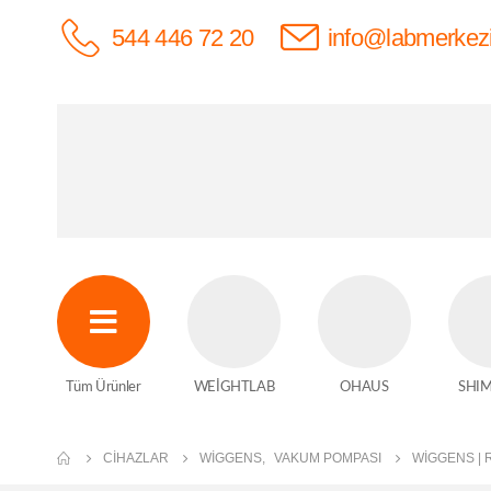
544 446 72 20
info@labmerkez
Tüm Ürünler
WEİGHTLAB
OHAUS
SHI
CIHAZLAR
WIGGENS
,
VAKUM POMPASI
WİGGENS | 