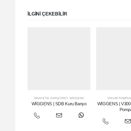
ILGINI ÇEKEBILIR
MANYETIK KARIŞTIRICI
,
WIGGENS
VAKUM POMPAS
WİGGENS | SDB Kuru Banyo
WİGGENS | V300
Pomp