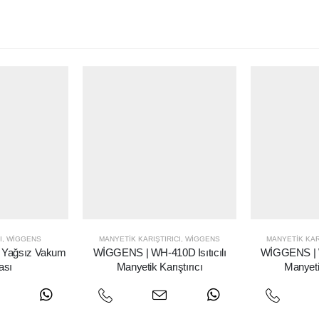
I
,
WIGGENS
MANYETIK KARIŞTIRICI
,
WIGGENS
MANYETIK KAR
 Yağsız Vakum
WİGGENS | WH-410D Isıtıcılı
WİGGENS | W
ası
Manyetik Karıştırıcı
Manyetik