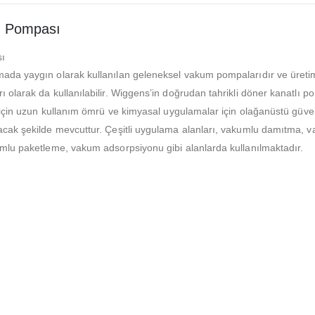
m Pompası
ı
ada yaygın olarak kullanılan geleneksel vakum pompalarıdır ve üretimd
olarak da kullanılabilir. Wiggens’in doğrudan tahrikli döner kanatlı po
için uzun kullanım ömrü ve kimyasal uygulamalar için olağanüstü güvenil
acak şekilde mevcuttur. Çeşitli uygulama alanları, vakumlu damıtma, 
mlu paketleme, vakum adsorpsiyonu gibi alanlarda kullanılmaktadır.