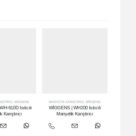
IŞTIRICI
,
WIGGENS
MANYETIK KARIŞTIRICI
,
WIGGENS
H-610D Isıtıcılı
WİGGENS | WH200 Isıtıcılı
 Karıştırıcı
Manyetik Karıştırıcı