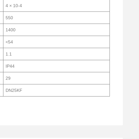
4 × 10-4
550
1400
<54
1.1
IP44
29
DN25KF