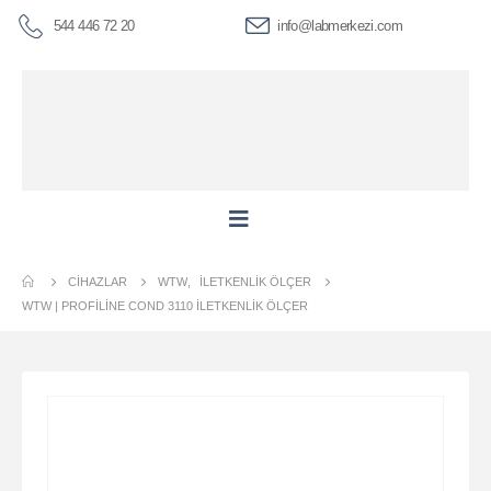
544 446 72 20
info@labmerkezi.com
CIHAZLAR
WTW
,
İLETKENLIK ÖLÇER
WTW | PROFILINE COND 3110 İLETKENLIK ÖLÇER