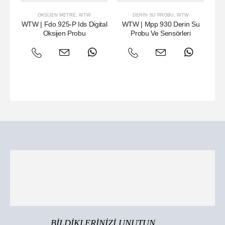
OKSIJEN METRE
,
WTW
DERIN SU PROBU
,
WTW
WTW | Fdo 925-P Ids Digital
WTW | Mpp 930 Derin Su
Oksijen Probu
Probu Ve Sensörleri
R
BİLDİKLERİNİZİ UNUTUN...