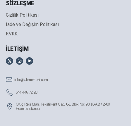
SÖZLEŞME
Gizlilik Politikası
İade ve Değişim Politikası
KVKK
İLETİŞİM
info@labmerkezi.com
544 446 72 20
Oruç Reis Mah. Tekstilkent Cad. G1 Blok No: 98 10-AB / Z-80
Esenler/İstanbul