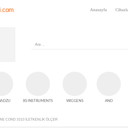
i.com
Anasayfa
Cihazl
MADZU
XS INSTRUMENTS
WIGGENS
AND
INE COND 3310 İLETKENLIK ÖLÇER