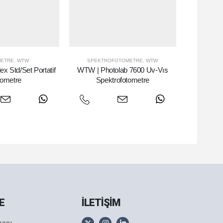
ETRE
,
WTW
SPEKTROFOTOMETRE
,
WTW
x Std/Set Portatif
WTW | Photolab 7600 Uv-Vıs
tometre
Spektrofotometre
E
İLETİŞİM