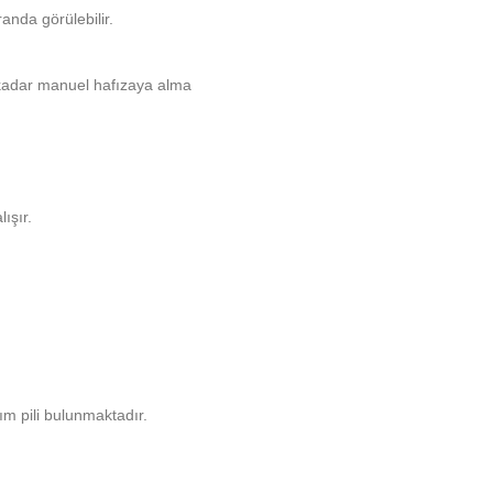
anda görülebilir.
 kadar manuel hafızaya alma
ışır.
ım pili bulunmaktadır.