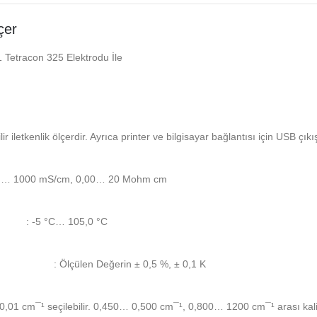
çer
1 Tetracon 325 Elektrodu İle
 iletkenlik ölçerdir. Ayrıca printer ve bilgisayar bağlantısı için USB çıkış
cm… 1000 mS/cm, 0,00… 20 Mohm cm
: -5 °C… 105,0 °C
: Ölçülen Değerin ± 0,5 %, ± 0,1 K
,01 cm¯¹ seçilebilir. 0,450… 0,500 cm¯¹, 0,800… 1200 cm¯¹ arası kalibr