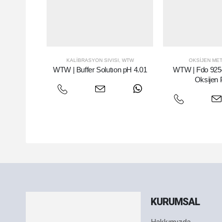
KALIBRASYON SIVISI
,
WTW
OKSIJEN ME
WTW | Buffer Solutıon pH 4.01
WTW | Fdo 925-P
Oksijen 
KURUMSAL