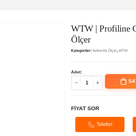
WTW | Profiline C
Ölçer
Kategoriler:
İletkenlik Ölçer
,
WTW
Adet:
SA
FİYAT SOR
Telefon