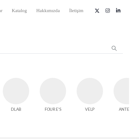
ar
Katalog
Hakkımızda
İletişim
DLAB
FOUR E'S
VELP
ANTECH