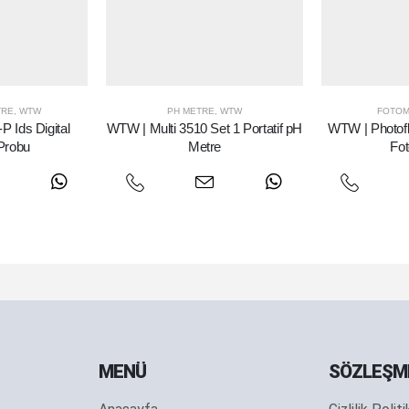
TRE
,
WTW
PH METRE
,
WTW
FOTOM
 Ids Digital
WTW | Multi 3510 Set 1 Portatif pH
WTW | Photofle
Probu
Metre
Fo
MENÜ
SÖZLEŞM