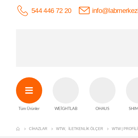
544 446 72 20
info@labmerkez
Tüm Ürünler
WEİGHTLAB
OHAUS
SHI
CIHAZLAR
WTW
,
İLETKENLIK ÖLÇER
WTW | PROFIL