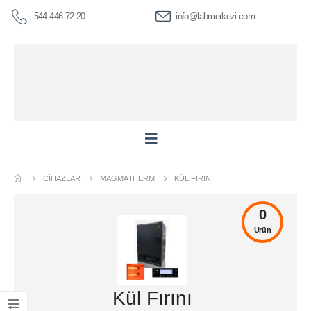
544 446 72 20
info@labmerkezi.com
CIHAZLAR
MAGMATHERM
KÜL FIRINI
0
Ürün
Kül Fırını