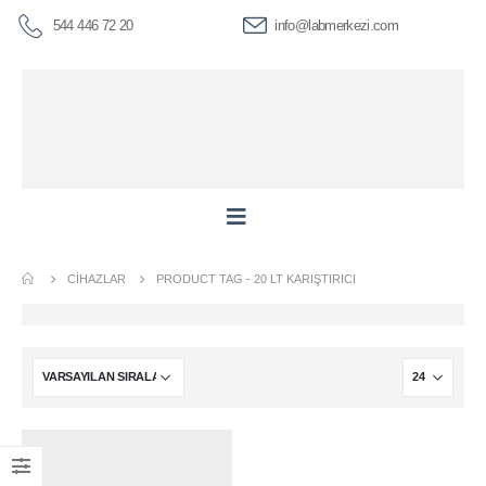
544 446 72 20
info@labmerkezi.com
CIHAZLAR
PRODUCT TAG -
20 LT KARIŞTIRICI