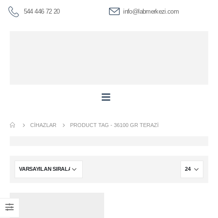
544 446 72 20
info@labmerkezi.com
CIHAZLAR
PRODUCT TAG -
36100 GR TERAZI