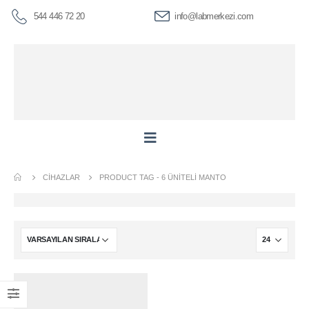
544 446 72 20
info@labmerkezi.com
CIHAZLAR
PRODUCT TAG -
6 ÜNITELI MANTO