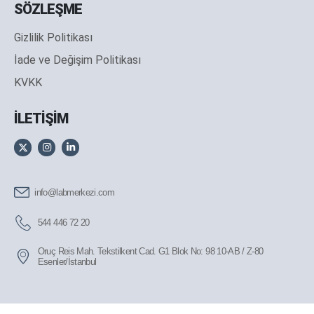
SÖZLEŞME
Gizlilik Politikası
İade ve Değişim Politikası
KVKK
İLETİŞİM
info@labmerkezi.com
544 446 72 20
Oruç Reis Mah. Tekstilkent Cad. G1 Blok No: 98 10-AB / Z-80
Esenler/İstanbul