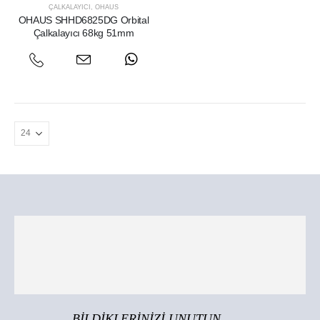
ÇALKALAYICI
,
OHAUS
OHAUS SHHD6825DG Orbital
Çalkalayıcı 68kg 51mm
BİLDİKLERİNİZİ UNUTUN...