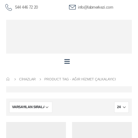
544 446 72 20
info@labmerkezi.com
CIHAZLAR
PRODUCT TAG -
AĞIR HIZMET ÇALKALAYICI