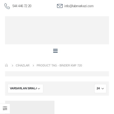
544 446 72 20
info@labmerkezi.com
CIHAZLAR
PRODUCT TAG -
BINDER KMF 720