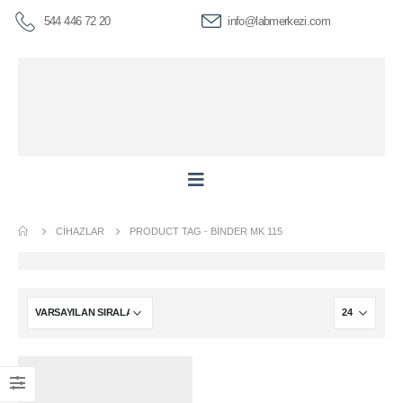
544 446 72 20
info@labmerkezi.com
CIHAZLAR
PRODUCT TAG -
BINDER MK 115