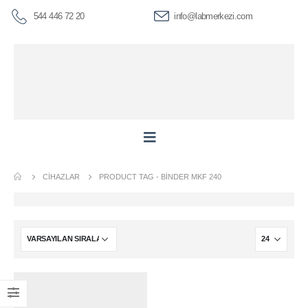
544 446 72 20
info@labmerkezi.com
CIHAZLAR
PRODUCT TAG -
BİNDER MKF 240