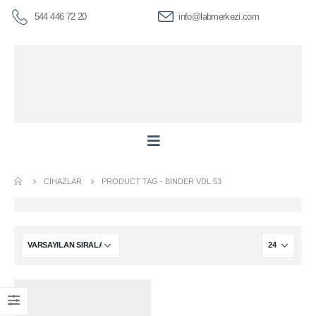
544 446 72 20
info@labmerkezi.com
CIHAZLAR
PRODUCT TAG -
BİNDER VDL 53