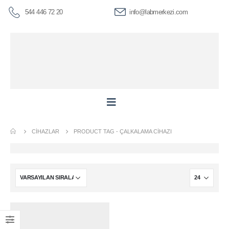
544 446 72 20
info@labmerkezi.com
CIHAZLAR
PRODUCT TAG -
ÇALKALAMA CIHAZI