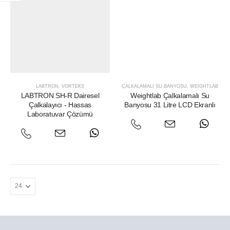
LABTRON
,
VORTEKS
ÇALKALAMALI SU BANYOSU
,
WEIGHTLAB
LABTRON SH-R Dairesel
Weightlab Çalkalamalı Su
Çalkalayıcı - Hassas
Banyosu 31 Litre LCD Ekranlı
Laboratuvar Çözümü