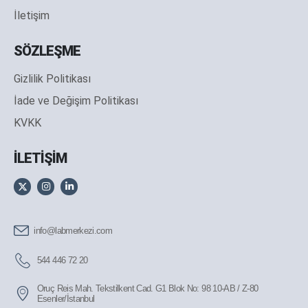
İletişim
SÖZLEŞME
Gizlilik Politikası
İade ve Değişim Politikası
KVKK
İLETİŞİM
info@labmerkezi.com
544 446 72 20
Oruç Reis Mah. Tekstilkent Cad. G1 Blok No: 98 10-AB / Z-80
Esenler/İstanbul