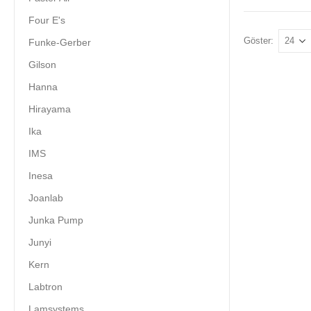
Four E's
Göster:
Funke-Gerber
Gilson
Hanna
Hirayama
Ika
IMS
Inesa
Joanlab
Junka Pump
Junyi
Kern
Labtron
Lamsystems