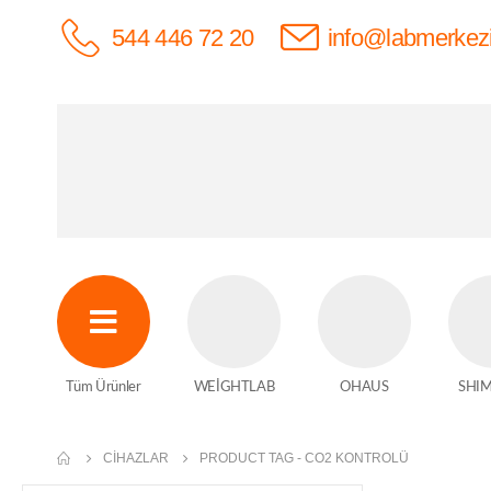
544 446 72 20
info@labmerkez
Tüm Ürünler
WEİGHTLAB
OHAUS
SHI
CIHAZLAR
PRODUCT TAG -
CO2 KONTROLÜ