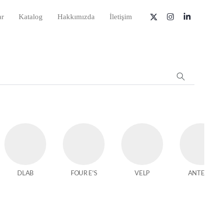
ar
Katalog
Hakkımızda
İletişim
DLAB
FOUR E'S
VELP
ANTECH