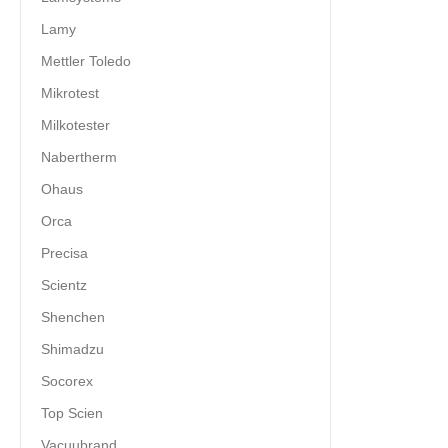
Lamy
Mettler Toledo
Mikrotest
Milkotester
Nabertherm
Ohaus
Orca
Precisa
Scientz
Shenchen
Shimadzu
Socorex
Top Scien
Vacuubrand