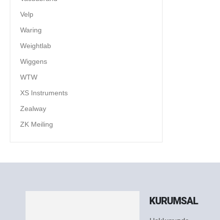
Velp
Waring
Weightlab
Wiggens
WTW
XS Instruments
Zealway
ZK Meiling
KURUMSAL