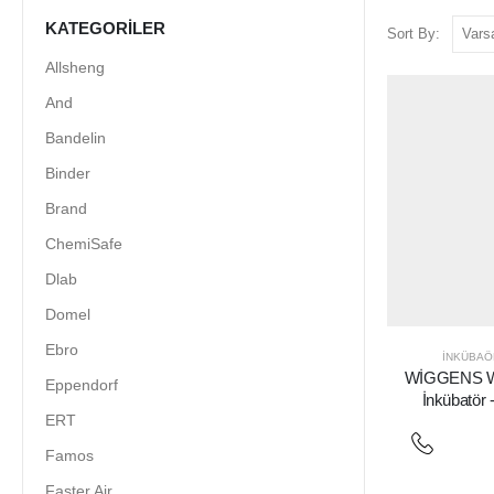
KATEGORILER
Sort By:
Allsheng
And
Bandelin
Binder
Brand
ChemiSafe
Dlab
Domel
Ebro
İNKÜBAÖ
WİGGENS WC
Eppendorf
İnkübatör 
ERT
Famos
Faster Air