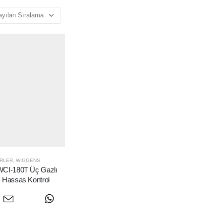
RLER
,
WIGGENS
I-180T Üç Gazlı
- Hassas Kontrol