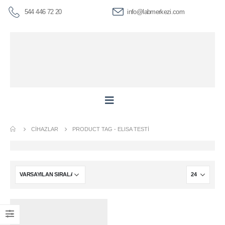
544 446 72 20
info@labmerkezi.com
CIHAZLAR
PRODUCT TAG -
ELISA TESTI