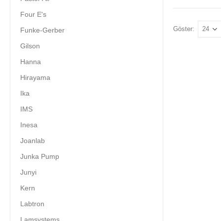
Four E's
Göster:
Funke-Gerber
Gilson
Hanna
Hirayama
Ika
IMS
Inesa
Joanlab
Junka Pump
Junyi
Kern
Labtron
Lamsystems