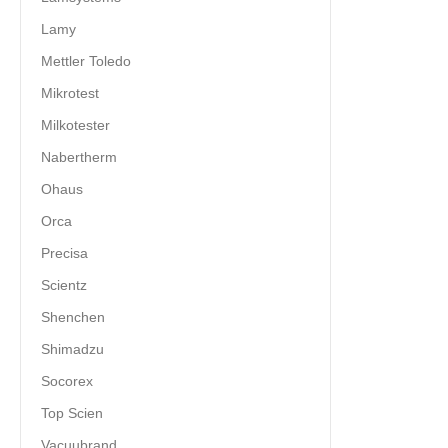
Lamy
Mettler Toledo
Mikrotest
Milkotester
Nabertherm
Ohaus
Orca
Precisa
Scientz
Shenchen
Shimadzu
Socorex
Top Scien
Vacuubrand