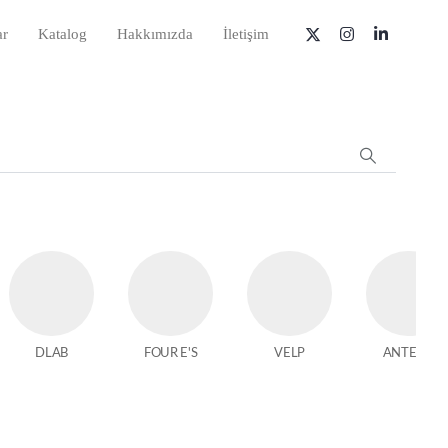
ar
Katalog
Hakkımızda
İletişim
DLAB
FOUR E'S
VELP
ANTECH