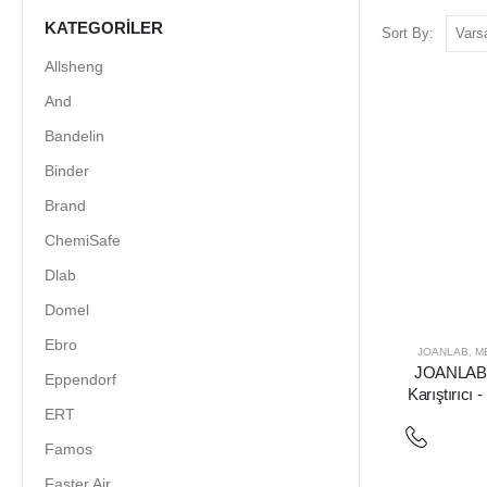
KATEGORILER
Sort By:
Allsheng
And
Bandelin
Binder
Brand
ChemiSafe
Dlab
Domel
Ebro
JOANLAB
,
M
JOANLAB 
Eppendorf
Karıştırıcı
ERT
Famos
Faster Air