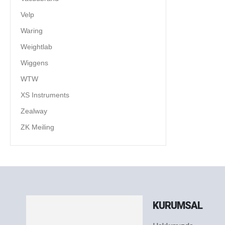
Velp
Waring
Weightlab
Wiggens
WTW
XS Instruments
Zealway
ZK Meiling
KURUMSAL