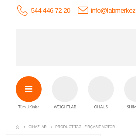
544 446 72 20
info@labmerkez
Tüm Ürünler
WEİGHTLAB
OHAUS
SHI
CIHAZLAR
PRODUCT TAG -
FIRÇASIZ MOTOR