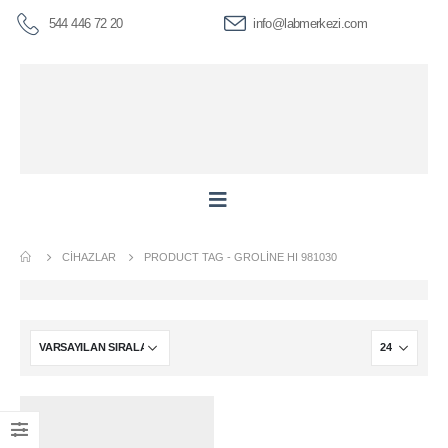
544 446 72 20
info@labmerkezi.com
CIHAZLAR
PRODUCT TAG -
GROLINE HI 981030