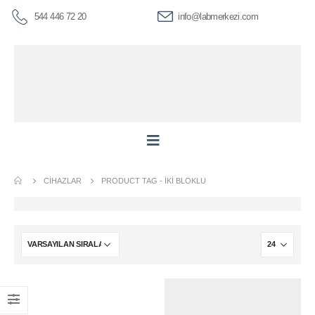
544 446 72 20
info@labmerkezi.com
CIHAZLAR
PRODUCT TAG -
IKI BLOKLU