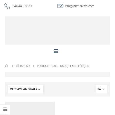
544 446 72 20
info@labmerkezi.com
CIHAZLAR
PRODUCT TAG -
KARIŞTIRICILI ÖLÇER